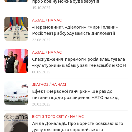
про Україну можна буде забути!
15.10.2025
АБЗАЦ
/
НА ЧАСІ
«Перемовини», «діалоги», «мирні плани»
Росії: театр абсурду замість дипломатії
22.06.2025
АБЗАЦ
/
НА ЧАСІ
Спаскудження перемоги: росія влаштувала
«культурний» шабаш у залі Генасамблеї ООН
08.05.2025
ДІАГНОЗ
/
НА ЧАСІ
Ефект «червоної ганчірки»: ще раз до
питання щодо розширення НАТО на схід
20.02.2025
ВІСТІ З ТОГО СВІТУ
/
НА ЧАСІ
Ай да Дональд!.. Про користь освіжаючого
душу для вищого європейського