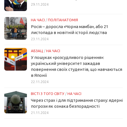
29.11.2024
НА ЧАСІ
/
ПОЛІТАНАТОМІЯ
Росія – доросла «Чорна мамба», або 21
листопада в новітній історії людства
23.11.2024
АБЗАЦ
/
НА ЧАСІ
У пошуках «розсудливого рішення»:
український університет зажадав
повернення своїх студентів, що навчаються
в Японії
22.11.2024
ВІСТІ З ТОГО СВІТУ
/
НА ЧАСІ
Через страх і для підтримання страху: ядерні
погрози як ознака безпорадності
21.11.2024