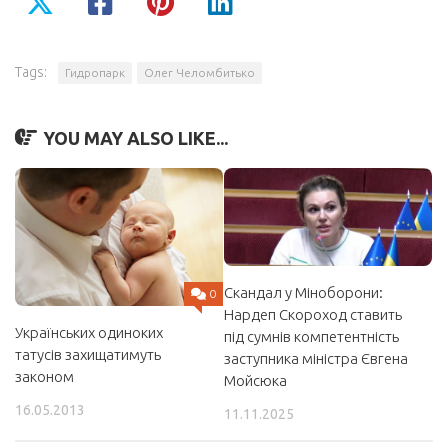
Tags:
Гидропарк
Олег Челомбитько
YOU MAY ALSO LIKE...
Скандал у Міноборони:
0
Нардеп Скороход ставить
Українських одиноких
під сумнів компетентність
татусів захищатимуть
заступника міністра Євгена
законом
Мойсюка
16.05.2013
11.11.2025