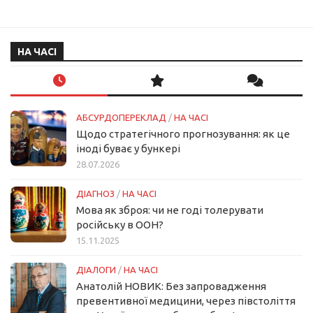
НА ЧАСІ
АБСУРДОПЕРЕКЛАД
/
НА ЧАСІ
Щодо стратегічного прогнозування: як це
іноді буває у бункері
28.07.2026
ДІАГНОЗ
/
НА ЧАСІ
Мова як зброя: чи не годі толерувати
російську в ООН?
15.11.2025
ДІАЛОГИ
/
НА ЧАСІ
Анатолій НОВИК: Без запровадження
превентивної медицини, через півстоліття