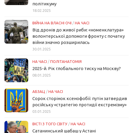
політикуму
18.02.2025
ВІЙНА НА ВЛАСНІ ОЧІ
/
НА ЧАСІ
Від дронів до живої риби: «номенклатура»
волонтерської допомоги фронту с початку
війни значно розширилась
30.01.2025
НА ЧАСІ
/
ПОЛІТАНАТОМІЯ
2025-й. Рік глобального тиску на Москву?
08.01.2025
АБЗАЦ
/
НА ЧАСІ
Сорок сторінок ксенофобії: путін затвердив
російську «стратегію протидії екстремізму»
03.01.2025
ВІСТІ З ТОГО СВІТУ
/
НА ЧАСІ
Сатанинський шабаш у Астані