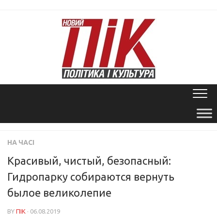
Skip
to
content
НА ЧАСІ
Красивый, чистый, безопасный:
Гидропарку собираются вернуть
былое великолепие
BY
ПІК
· 06.08.2019