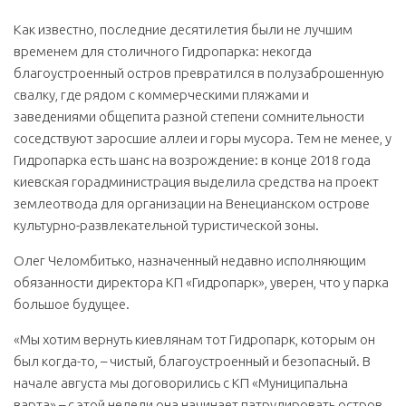
Как известно, последние десятилетия были не лучшим
временем для столичного Гидропарка: некогда
благоустроенный остров превратился в полузаброшенную
свалку, где рядом с коммерческими пляжами и
заведениями общепита разной степени сомнительности
соседствуют заросшие аллеи и горы мусора. Тем не менее, у
Гидропарка есть шанс на возрождение: в конце 2018 года
киевская горадминистрация выделила средства на проект
землеотвода для организации на Венецианском острове
культурно-развлекательной туристической зоны.
Олег Челомбитько, назначенный недавно исполняющим
обязанности директора КП «Гидропарк», уверен, что у парка
большое будущее.
«Мы хотим вернуть киевлянам тот Гидропарк, которым он
был когда-то, – чистый, благоустроенный и безопасный. В
начале августа мы договорились с КП «Муниципальна
варта» – с этой недели она начинает патрулировать остров,