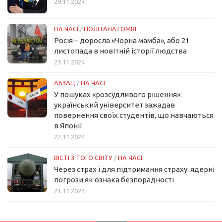
29.11.2024
НА ЧАСІ
/
ПОЛІТАНАТОМІЯ
Росія – доросла «Чорна мамба», або 21
листопада в новітній історії людства
23.11.2024
АБЗАЦ
/
НА ЧАСІ
У пошуках «розсудливого рішення»:
український університет зажадав
повернення своїх студентів, що навчаються
в Японії
22.11.2024
ВІСТІ З ТОГО СВІТУ
/
НА ЧАСІ
Через страх і для підтримання страху: ядерні
погрози як ознака безпорадності
21.11.2024