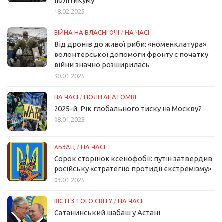
політикуму
18.02.2025
ВІЙНА НА ВЛАСНІ ОЧІ
/
НА ЧАСІ
Від дронів до живої риби: «номенклатура»
волонтерської допомоги фронту с початку
війни значно розширилась
30.01.2025
НА ЧАСІ
/
ПОЛІТАНАТОМІЯ
2025-й. Рік глобального тиску на Москву?
08.01.2025
АБЗАЦ
/
НА ЧАСІ
Сорок сторінок ксенофобії: путін затвердив
російську «стратегію протидії екстремізму»
03.01.2025
ВІСТІ З ТОГО СВІТУ
/
НА ЧАСІ
Сатанинський шабаш у Астані