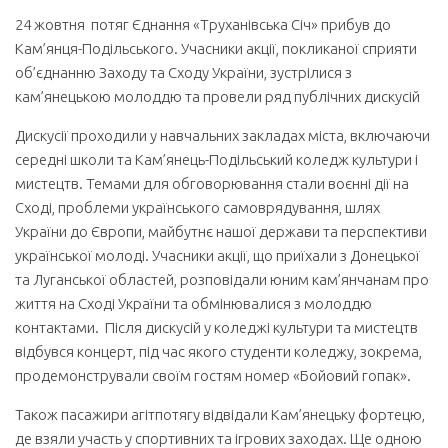
24 жовтня потяг Єднання «Труханівська Січ» прибув до
Кам’янця-Подільського. Учасники акції, покликаної сприяти
об’єднанню Заходу та Сходу України, зустрілися з
кам’янецькою молоддю та провели ряд публічних дискусій
Дискусії проходили у навчальних закладах міста, включаючи
середні школи та Кам’янець-Подільський коледж культури і
мистецтв. Темами для обговорювання стали воєнні дії на
Сході, проблеми українського самоврядування, шлях
України до Європи, майбутнє нашої держави та перспективи
української молоді. Учасники акції, що приїхали з Донецької
та Луганської областей, розповідали юним кам’янчанам про
життя на Сході України та обмінювалися з молоддю
контактами. Після дискусій у коледжі культури та мистецтв
відбувся концерт, під час якого студенти коледжу, зокрема,
продемонстрували своїм гостям номер «Бойовий гопак».
Також пасажири агітпотягу відвідали Кам’янецьку фортецю,
де взяли участь у спортивних та ігрових заходах. Ще одною