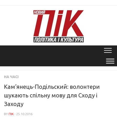
Skip
to
content
НА ЧАСІ
Кам’янець-Подільский: волонтери
шукають спільну мову для Сходу і
Заходу
BY
ПІК
· 25.10.2016