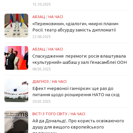
15.10.2025
АБЗАЦ
/
НА ЧАСІ
«Перемовини», «діалоги», «мирні плани»
Росії: театр абсурду замість дипломатії
22.06.2025
АБЗАЦ
/
НА ЧАСІ
Спаскудження перемоги: росія влаштувала
«культурний» шабаш у залі Генасамблеї ООН
08.05.2025
ДІАГНОЗ
/
НА ЧАСІ
Ефект «червоної ганчірки»: ще раз до
питання щодо розширення НАТО на схід
20.02.2025
ВІСТІ З ТОГО СВІТУ
/
НА ЧАСІ
Ай да Дональд!.. Про користь освіжаючого
душу для вищого європейського