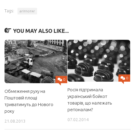
Tags:
агітпотяг
YOU MAY ALSO LIKE...
0
0
Росія підтримала
Обмеження руху на
український бойкот
Поштовій площі
товарів, що належать
триватимуть до Нового
регіоналам?
року
07.02.2014
21.08.2013