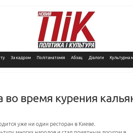
іту
За кадром
Політанатомія
Абзац
Діалоги
Культурна 
 во время курения калья
ходится уже ни один ресторан в Киеве.
туру многих народов и стал приятным досугом в