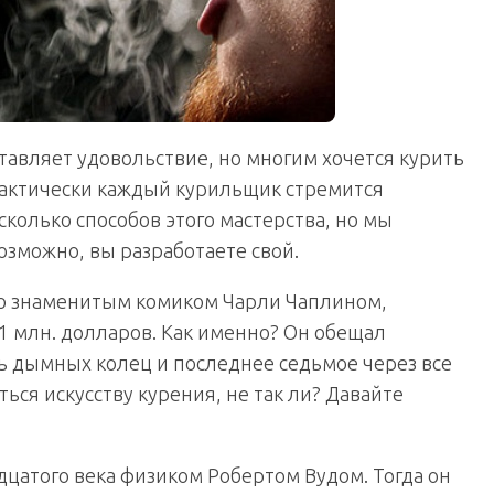
ставляет удовольствие, но многим хочется курить
рактически каждый курильщик стремится
сколько способов этого мастерства, но мы
озможно, вы разработаете свой.
со знаменитым комиком Чарли Чаплином,
 млн. долларов. Как именно? Он обещал
ть дымных колец и последнее седьмое через все
ься искусству курения, не так ли? Давайте
дцатого века физиком Робертом Вудом. Тогда он