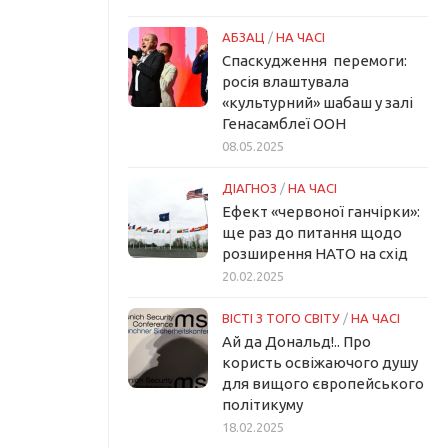
АБЗАЦ
/
НА ЧАСІ
Спаскудження перемоги:
росія влаштувала
«культурний» шабаш у залі
Генасамблеї ООН
08.05.2025
ДІАГНОЗ
/
НА ЧАСІ
Ефект «червоної ганчірки»:
ще раз до питання щодо
розширення НАТО на схід
20.02.2025
ВІСТІ З ТОГО СВІТУ
/
НА ЧАСІ
Ай да Дональд!.. Про
користь освіжаючого душу
для вищого європейського
політикуму
18.02.2025