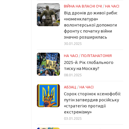
ВІЙНА НА ВЛАСНІ ОЧІ
/
НА ЧАСІ
Від дронів до живої риби:
«номенклатура»
волонтерської допомоги
фронту с початку війни
значно розширилась
30.01.2025
НА ЧАСІ
/
ПОЛІТАНАТОМІЯ
2025-й. Рік глобального
тиску на Москву?
08.01.2025
АБЗАЦ
/
НА ЧАСІ
Сорок сторінок ксенофобії:
путін затвердив російську
«стратегію протидії
екстремізму»
03.01.2025