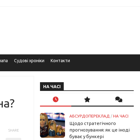
мапа
Судові хроніки
Контакти
НА ЧАСІ
на?
АБСУРДОПЕРЕКЛАД
/
НА ЧАСІ
Щодо стратегічного
прогнозування: як це іноді
SHARE
буває у бункері