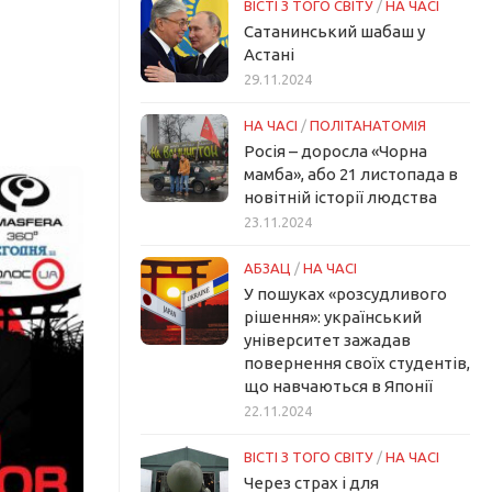
ВІСТІ З ТОГО СВІТУ
/
НА ЧАСІ
Сатанинський шабаш у
Астані
29.11.2024
НА ЧАСІ
/
ПОЛІТАНАТОМІЯ
Росія – доросла «Чорна
мамба», або 21 листопада в
новітній історії людства
23.11.2024
АБЗАЦ
/
НА ЧАСІ
У пошуках «розсудливого
рішення»: український
університет зажадав
повернення своїх студентів,
що навчаються в Японії
22.11.2024
ВІСТІ З ТОГО СВІТУ
/
НА ЧАСІ
Через страх і для