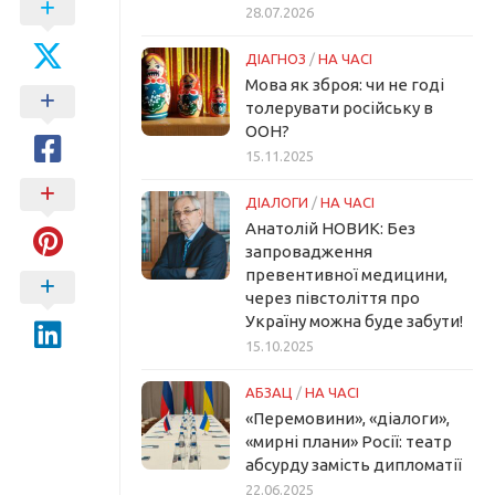
28.07.2026
ДІАГНОЗ
/
НА ЧАСІ
Мова як зброя: чи не годі
толерувати російську в
ООН?
15.11.2025
ДІАЛОГИ
/
НА ЧАСІ
Анатолій НОВИК: Без
запровадження
превентивної медицини,
через півстоліття про
Україну можна буде забути!
15.10.2025
АБЗАЦ
/
НА ЧАСІ
«Перемовини», «діалоги»,
«мирні плани» Росії: театр
абсурду замість дипломатії
22.06.2025