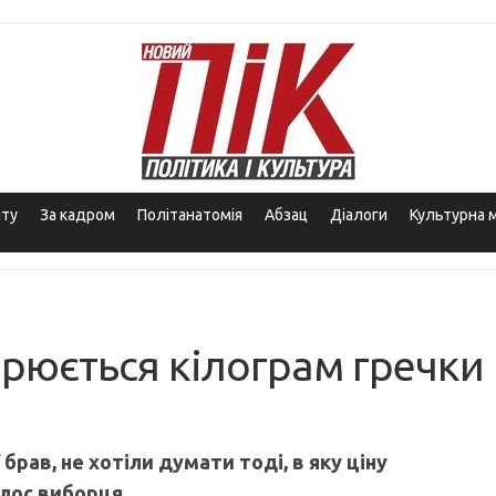
іту
За кадром
Політанатомія
Абзац
Діалоги
Культурна 
рюється кілограм гречки
ї брав, не хотіли думати тоді, в яку ціну
лос виборця.