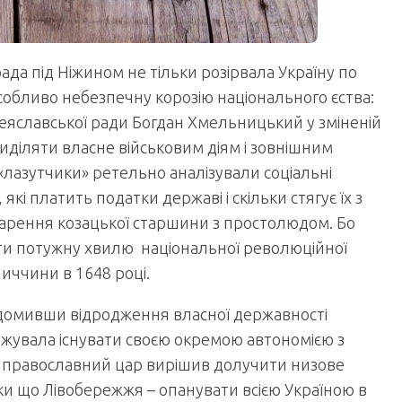
ада під Ніжином не тільки розірвала Україну по
обливо небезпечну корозію національного єства:
ереяславської ради Богдан Хмельницький у зміненій
риділяти власне військовим діям і зовнішним
«лазутчики» ретельно аналізували соціальні
які платить податки державі і скільки стягує їх з
варення козацької старшини з простолюдом. Бо
и потужну хвилю національної революційної
ниччини в 1648 році.
відомивши відродження власної державності
вжувала існувати своєю окремою автономією з
 православний цар вирішив долучити низове
ки що Лівобережжя – опанувати всією Україною в