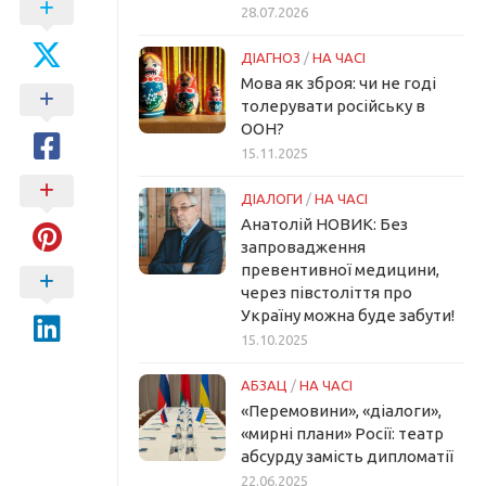
28.07.2026
ДІАГНОЗ
/
НА ЧАСІ
Мова як зброя: чи не годі
толерувати російську в
ООН?
15.11.2025
ДІАЛОГИ
/
НА ЧАСІ
Анатолій НОВИК: Без
запровадження
превентивної медицини,
через півстоліття про
Україну можна буде забути!
15.10.2025
АБЗАЦ
/
НА ЧАСІ
«Перемовини», «діалоги»,
«мирні плани» Росії: театр
абсурду замість дипломатії
22.06.2025