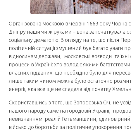
Організована москвою в червні 1663 року Чорна р
Дніпру нашими ж руками – вона започаткувала ос
соціальну демагогію. З огляду на те, що після П
політичній ситуації змушений був багато уваги п
відносинам держави, московські воєводи та їхні 
процеси в Україні: хто володіє якими багатствами, 
власних підданих, що необхідно було для перес
лише таким чином можна було остаточно розмит
енергії, яка все ще не спадала від початку Хмель
Скориставшись з того, що Запорозька Січ, не ус
нашого народу саме на городовій Україні, продо
невизнанням реалій Гетьманщини, єдиновірний
військо до боротьби за політичне упокорення по