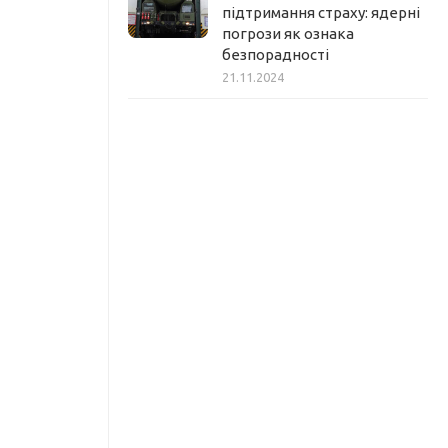
підтримання страху: ядерні
погрози як ознака
безпорадності
21.11.2024