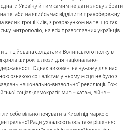
єднати Україну й тим самим не дати знову зібрати
 на те, аби на якийсь час відділити правобережну
 великі гроші Київ, з розрахунком на те, що так
ьку митрополію, на всіх православних українців
оли зініційована солдатами Волинського полку в
ідкрила широкі шлюзи для національно-
 державності. Однак виховані на чужому для нас
ною ознакою соціалістам у ньому місця не було з
и завдань національно-визвольної революції. Тож
йської соціал-демократії: мир – хатам, війна –
гли себе вільно почувати в Києві під маркою
 Центральної Ради ухвалюють ось таке рішення: