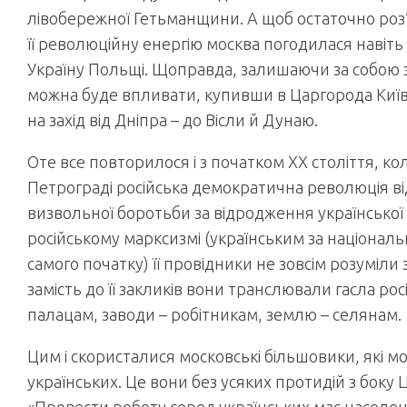
лівобережної Гетьманщини. А щоб остаточно роз’
її революційну енергію москва погодилася навіть
Україну Польщі. Щоправда, залишаючи за собою за
можна буде впливати, купивши в Царгорода Київс
на захід від Дніпра – до Вісли й Дунаю.
Оте все повторилося і з початком ХХ століття, к
Петрограді російська демократична революція в
визвольної боротьби за відродження української
російському марксизмі (українським за національ
самого початку) її провідники не зовсім розуміл
замість до її закликів вони транслювали гасла росі
палацам, заводи – робітникам, землю – селянам.
Цим і скористалися московські більшовики, які мо
українських. Це вони без усяких протидій з боку