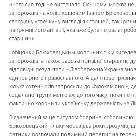
нього сил тоді не вистачало. Ось чому москва н
запорожців на чолі з кошовим Іваном Брюховецьк
своєрідну «гречку» у вигляді як грошей, так і різн
напрямні його агітації, яка вже була не раз апроб
старшини.
І обіцянки Брюховецьким молочних рік у киселеви
запорожців, а також царські привілеї старшині, д
відповідні результати – Лівобережна Україна зно
єдиновірного православного. А далі новопризнач
кілька сотень осіб запросили до «білокам’яної», 
соціальної групи меню аж до того часу, поки не 
фактично хоронили українську державність на Л
Відзначений за це титулом боярина, соболиною 
Брюховецький тільки через два роки зрозумів, що
ратники розпочали подимний перепис на теренах