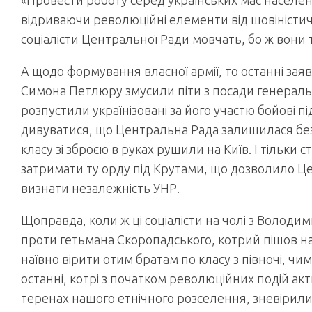
«Провести роботу серед українських мас населенн
відриваючи революційні елементи від шовіністичног
соціалісти Центральної Ради мовчать, бо ж вони 
А щодо формування власної армії, то останні заявл
Симона Петлюру змусили піти з посади генерально
розпустили українізовані за його участю бойові п
дивуватися, що Центральна Рада залишилася без 
класу зі зброєю в руках рушили на Київ. І тільки 
затримати ту орду під Крутами, що дозволило Ц
визнати незалежність УНР.
Щоправда, коли ж ці соціалісти на чолі з Волод
проти гетьмана Скоропадського, котрий пішов на 
наївно вірити отим братам по класу з півночі, чим
останні, котрі з початком революційних подій ак
теренах нашого етнічного розселення, зневірил