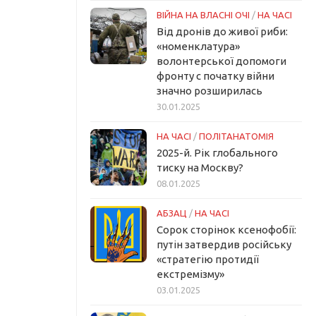
ВІЙНА НА ВЛАСНІ ОЧІ
/
НА ЧАСІ
Від дронів до живої риби:
«номенклатура»
волонтерської допомоги
фронту с початку війни
значно розширилась
30.01.2025
НА ЧАСІ
/
ПОЛІТАНАТОМІЯ
2025-й. Рік глобального
тиску на Москву?
08.01.2025
АБЗАЦ
/
НА ЧАСІ
Сорок сторінок ксенофобії:
путін затвердив російську
«стратегію протидії
екстремізму»
03.01.2025