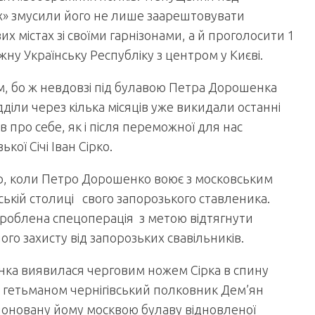
х» змусили його не лише заарештовувати
их містах зі своїми гарнізонами, а й проголосити 1
ежну Українську Республіку з центром у Києві.
ом, бо ж невдовзі під булавою Петра Дорошенка
дділи через кілька місяців уже викидали останні
в про себе, як і після переможної для нас
ої Січі Іван Сірко.
р, коли Петро Дорошенко воює з московським
ській столиці свого запорозького ставленика.
зроблена спецоперація з метою відтягнути
го захисту від запорозьких свавільників.
енка виявилася черговим ножем Сірка в спину
м гетьманом чернігівський полковник Дем’ян
оновану йому москвою булаву відновленої