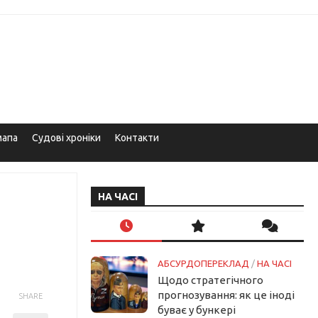
мапа
Судові хроніки
Контакти
НА ЧАСІ
АБСУРДОПЕРЕКЛАД
/
НА ЧАСІ
Щодо стратегічного
прогнозування: як це іноді
SHARE
буває у бункері