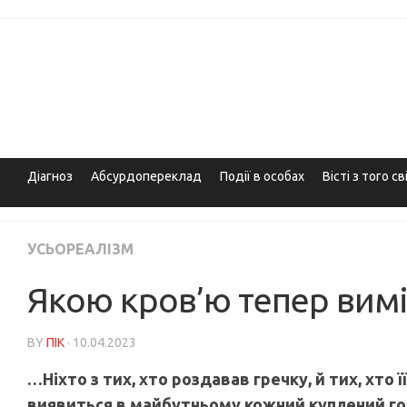
Skip
to
content
Діагноз
Абсурдопереклад
Події в особах
Вісті з того св
УСЬОРЕАЛІЗМ
Якою кров’ю тепер вимі
BY
ПІК
· 10.04.2023
…Ніхто з тих, хто роздавав гречку, й тих, хто ї
виявиться в майбутньому кожний куплений го