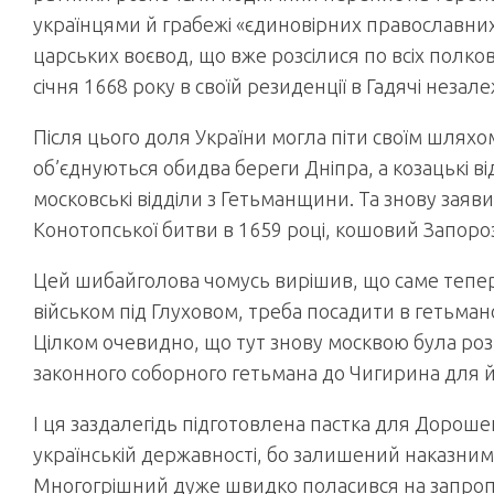
українцями й грабежі «єдиновірних православни
царських воєвод, що вже розсілися по всіх полков
січня 1668 року в своїй резиденції в Гадячі незал
Після цього доля України могла піти своїм шлях
об’єднуються обидва береги Дніпра, а козацькі ві
московські відділи з Гетьманщини. Та знову заяви
Конотопської битви в 1659 році, кошовий Запорозьк
Цей шибайголова чомусь вирішив, що саме тепе
військом під Глуховом, треба посадити в гетьман
Цілком очевидно, що тут знову москвою була ро
законного соборного гетьмана до Чигирина для йо
І ця заздалегідь підготовлена пастка для Дорош
українській державності, бо залишений наказни
Многогрішний дуже швидко поласився на запроп