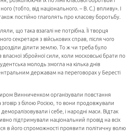
я, розколюючи їх по лінії класової боротьби і
о (тобто, від національного. – В. С.) впливу». І
також постійно глаголять про класову боротьбу.
яли, що така взагалі не потрібна. Її творця
го секретаря з військових справ, після чого
ідрозділи ділити землю. То ж чи треба було
власної збройної сили, коли московські брати по
студентська молодь змогла на кілька днів
ентральним державам на переговорах у Бересті
имиром Винниченком організували повстання
зговір з білою Росією, то вони продовжували
 деморалізовували і себе, і народні маси. Відтак
тивно підтримували національний провід на всіх
ися в його спроможності проявити політичну волю