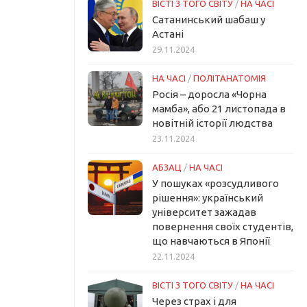
ВІСТІ З ТОГО СВІТУ
/
НА ЧАСІ
Сатанинський шабаш у
Астані
29.11.2024
НА ЧАСІ
/
ПОЛІТАНАТОМІЯ
Росія – доросла «Чорна
мамба», або 21 листопада в
новітній історії людства
23.11.2024
АБЗАЦ
/
НА ЧАСІ
У пошуках «розсудливого
рішення»: український
університет зажадав
повернення своїх студентів,
що навчаються в Японії
22.11.2024
ВІСТІ З ТОГО СВІТУ
/
НА ЧАСІ
Через страх і для