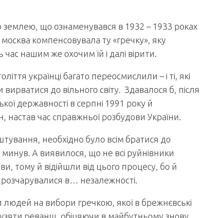
 землею, що ознаменувався в 1932 – 1933 роках
москва компенсовувала ту «гречку», яку
час нашим же охочим їй і далі вірити.
іття українці багато переосмислили – і ті, які
и вирватися до вільного світу. Здавалося б, після
кої державності в серпні 1991 року й
, настав час справжньої розбудови України.
штування, необхідно було всім братися до
 минув. А виявилося, що не всі руйнівники
ви, тому й відійшли від цього процесу, бо й
 розчарувалися в… незалежності.
 людей на вибори гречкою, якої в брежнєвські
м узяти реванш, обіцяючи в майбутньому знову