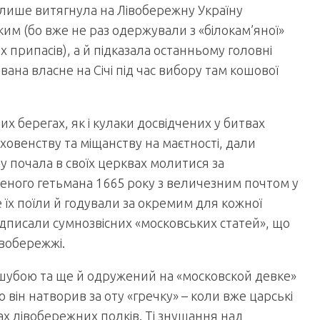
е лише витягнула на Лівобережну Україну
им (бо вже не раз одержували з «білокам’яної»
их припасів), а й підказала останньому головні
ована власне на Січі під час вибору там кошової
х берегах, як і кулаки досвідчених у битвах
уховенству та міщанству на маєтності, дали
ву почала в своїх церквах молитися за
еного гетьмана 1665 року з величезним почтом у
де їх поїли й годували за окремим для кожної
підписали сумнозвісних «московських статей», що
івобережжі.
шубою та ще й одружений на «московской девке»
 він натворив за оту «гречку» – коли вже царські
 лівобережних полків. Ті знущання над