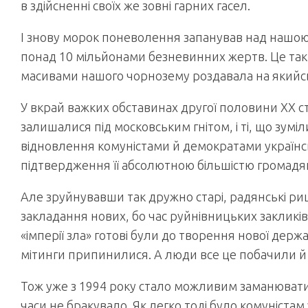
в здійсненні своїх же зовні гарних гасел.
І знову морок поневолення запанував над нашою
понад 10 мільйонами безневинних жертв. Це так 
масивами нашого чорнозему роздавала на якийсь 
У вкрай важких обставинах другої половини ХХ стол
залишалися під московським гнітом, і ті, що зуміл
відновлення комуністами й демократами українсь
підтвердження її абсолютною більшістю громадян
Але зруйнувавши так дружно старі, радянські ри
закладання нових, бо час руйнівницьких закликів
«імперії зла» готові були до творення нової держа
мітинги припинилися. А люди все це побачили й
Тож уже з 1994 року стало можливим заманювати
часи не бракувало. Як легко тоді було комуніста