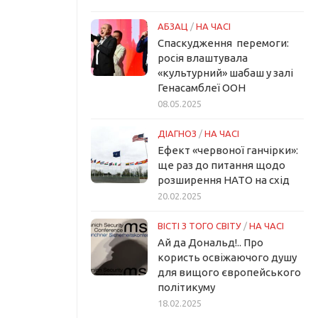
АБЗАЦ
/
НА ЧАСІ
Спаскудження перемоги:
росія влаштувала
«культурний» шабаш у залі
Генасамблеї ООН
08.05.2025
ДІАГНОЗ
/
НА ЧАСІ
Ефект «червоної ганчірки»:
ще раз до питання щодо
розширення НАТО на схід
20.02.2025
ВІСТІ З ТОГО СВІТУ
/
НА ЧАСІ
Ай да Дональд!.. Про
користь освіжаючого душу
для вищого європейського
політикуму
18.02.2025