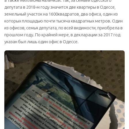
а также миллионы наличкой. Так, за семьей одесского
депутата в
2018
-м году значится две квартиры в Одессе,
земельный участок на
1600
квадратов, два офиса, один из
которых площадью почти тысяча квадратных метров. Один
из офисов, семья депутата, по всей видимости, приобрела в
прошлом году. По крайней мере, в декларации за
2017
год
указан был лишь один офис в Одессе.