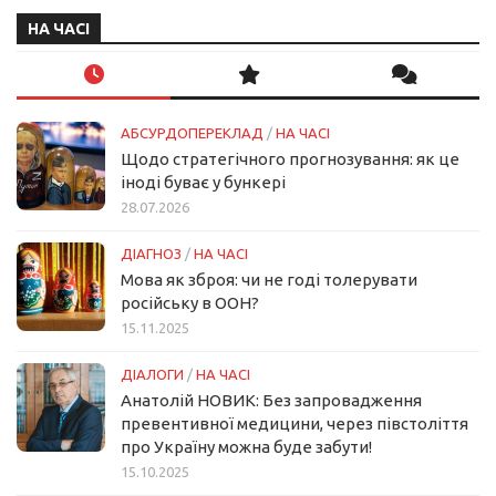
НА ЧАСІ
АБСУРДОПЕРЕКЛАД
/
НА ЧАСІ
Щодо стратегічного прогнозування: як це
іноді буває у бункері
28.07.2026
ДІАГНОЗ
/
НА ЧАСІ
Мова як зброя: чи не годі толерувати
російську в ООН?
15.11.2025
ДІАЛОГИ
/
НА ЧАСІ
Анатолій НОВИК: Без запровадження
превентивної медицини, через півстоліття
про Україну можна буде забути!
15.10.2025