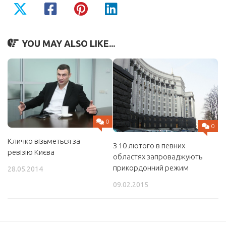
YOU MAY ALSO LIKE...
0
0
Кличко візьметься за
З 10 лютого в певних
ревізію Києва
областях запроваджують
прикордонний режим
28.05.2014
09.02.2015