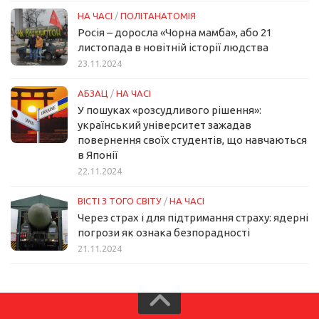
НА ЧАСІ
/
ПОЛІТАНАТОМІЯ
Росія – доросла «Чорна мамба», або 21
листопада в новітній історії людства
23.11.2024
АБЗАЦ
/
НА ЧАСІ
У пошуках «розсудливого рішення»:
український університет зажадав
повернення своїх студентів, що навчаються
в Японії
22.11.2024
ВІСТІ З ТОГО СВІТУ
/
НА ЧАСІ
Через страх і для підтримання страху: ядерні
погрози як ознака безпорадності
21.11.2024