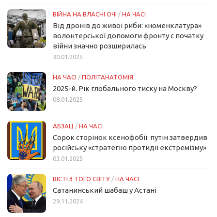
ВІЙНА НА ВЛАСНІ ОЧІ
/
НА ЧАСІ
Від дронів до живої риби: «номенклатура»
волонтерської допомоги фронту с початку
війни значно розширилась
30.01.2025
НА ЧАСІ
/
ПОЛІТАНАТОМІЯ
2025-й. Рік глобального тиску на Москву?
08.01.2025
АБЗАЦ
/
НА ЧАСІ
Сорок сторінок ксенофобії: путін затвердив
російську «стратегію протидії екстремізму»
03.01.2025
ВІСТІ З ТОГО СВІТУ
/
НА ЧАСІ
Сатанинський шабаш у Астані
29.11.2024