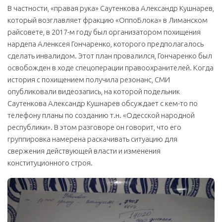
В частности, «правая рука» Саутенкова Александр Кушнарев,
который возглавляет фракцию «ОппоБлока» в Лиманском
райсовете, в
2017
-м году был организатором похищения
нардепа Аленксея Гончаренко, которого предполагалось
сделать инвалидом. Этот план провалился, Гончаренко был
освобожден в ходе спецоперации правоохранителей. Когда
история с похищением получила резонанс, СМИ
опубликовали видеозапись, на которой подельник
Саутенкова Александр Кушнарев обсуждает с кем-то по
телефону планы по созданию т.н. «Одесской народной
республики». В этом разговоре он говорит, что его
группировка намерена раскачивать ситуацию для
свержения действующей власти и изменения
конституционного строя.