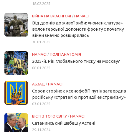
18.02.2025
ВІЙНА НА ВЛАСНІ ОЧІ
/
НА ЧАСІ
Від дронів до живої риби: «номенклатура»
волонтерської допомоги фронту с початку
війни значно розширилась
30.01.2025
НА ЧАСІ
/
ПОЛІТАНАТОМІЯ
2025-й. Рік глобального тиску на Москву?
08.01.2025
АБЗАЦ
/
НА ЧАСІ
Сорок сторінок ксенофобії: путін затвердив
російську «стратегію протидії екстремізму»
03.01.2025
ВІСТІ З ТОГО СВІТУ
/
НА ЧАСІ
Сатанинський шабаш у Астані
29.11.2024