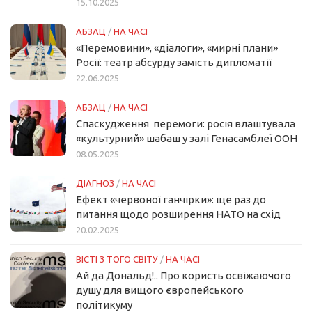
15.10.2025
АБЗАЦ
/
НА ЧАСІ
«Перемовини», «діалоги», «мирні плани»
Росії: театр абсурду замість дипломатії
22.06.2025
АБЗАЦ
/
НА ЧАСІ
Спаскудження перемоги: росія влаштувала
«культурний» шабаш у залі Генасамблеї ООН
08.05.2025
ДІАГНОЗ
/
НА ЧАСІ
Ефект «червоної ганчірки»: ще раз до
питання щодо розширення НАТО на схід
20.02.2025
ВІСТІ З ТОГО СВІТУ
/
НА ЧАСІ
Ай да Дональд!.. Про користь освіжаючого
душу для вищого європейського
політикуму