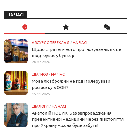
НА ЧАСІ
АБСУРДОПЕРЕКЛАД
/
НА ЧАСІ
Щодо стратегічного прогнозування: як це
іноді буває у бункері
28.07.2026
ДІАГНОЗ
/
НА ЧАСІ
Мова як зброя: чи не годі толерувати
російську в ООН?
15.11.2025
ДІАЛОГИ
/
НА ЧАСІ
Анатолій НОВИК: Без запровадження
превентивної медицини, через півстоліття
про Україну можна буде забути!