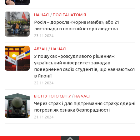
НА ЧАСІ
/
ПОЛІТАНАТОМІЯ
Росія – доросла «Чорна мамба», або 21
листопада в новітній історії людства
23.11.2024
АБЗАЦ
/
НА ЧАСІ
У пошуках «розсудливого рішення»:
український університет зажадав
повернення своїх студентів, що навчаються
в Японії
22.11.2024
ВІСТІ З ТОГО СВІТУ
/
НА ЧАСІ
Через страх і для підтримання страху: ядерні
погрози як ознака безпорадності
21.11.2024