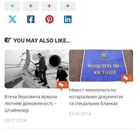
YOU MAY ALSO LIKE...
0
0
Мінюст зекономить на
нотаріальних документах
Втеча Януковича зірвала
та спеціальних бланках
лютневі домовленості, –
Штайнмаєр
25.03.2014
19.11.2014