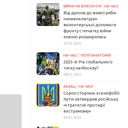
ВІЙНА НА ВЛАСНІ ОЧІ
/
НА ЧАСІ
Від дронів до живої риби:
«номенклатура»
волонтерської допомоги
фронту с початку війни
значно розширилась
30.01.2025
НА ЧАСІ
/
ПОЛІТАНАТОМІЯ
2025-й. Рік глобального
тиску на Москву?
08.01.2025
АБЗАЦ
/
НА ЧАСІ
Сорок сторінок ксенофобії:
путін затвердив російську
«стратегію протидії
екстремізму»
03.01.2025