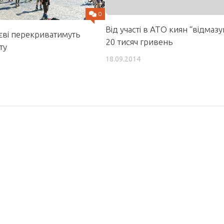
0
Від участі в АТО киян “відмазу
єві перекриватимуть
20 тисяч гривень
ту
18.09.2014