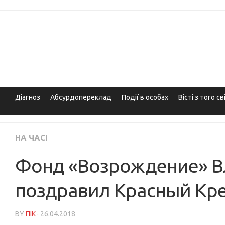
Skip
to
content
Діагноз
Абсурдопереклад
Події в особах
Вісті з того св
НА ЧАСІ
Фонд «Возрождение» В
поздравил Красный Кре
BY
ПІК
· 26.04.2018