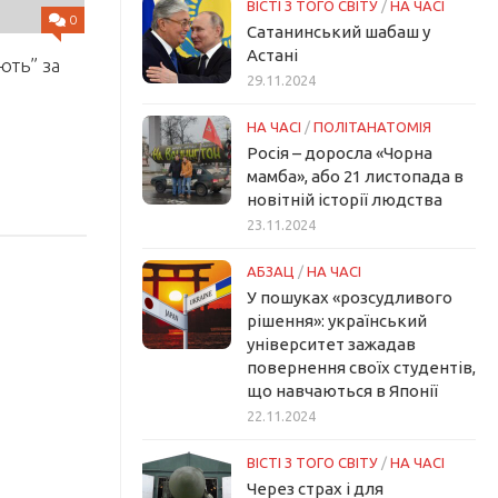
ВІСТІ З ТОГО СВІТУ
/
НА ЧАСІ
0
Сатанинський шабаш у
Астані
ють” за
29.11.2024
НА ЧАСІ
/
ПОЛІТАНАТОМІЯ
Росія – доросла «Чорна
мамба», або 21 листопада в
новітній історії людства
23.11.2024
АБЗАЦ
/
НА ЧАСІ
У пошуках «розсудливого
рішення»: український
університет зажадав
повернення своїх студентів,
що навчаються в Японії
22.11.2024
ВІСТІ З ТОГО СВІТУ
/
НА ЧАСІ
Через страх і для