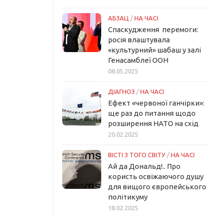
АБЗАЦ
/
НА ЧАСІ
Спаскудження перемоги:
росія влаштувала
«культурний» шабаш у залі
Генасамблеї ООН
08.05.2025
ДІАГНОЗ
/
НА ЧАСІ
Ефект «червоної ганчірки»:
ще раз до питання щодо
розширення НАТО на схід
20.02.2025
ВІСТІ З ТОГО СВІТУ
/
НА ЧАСІ
Ай да Дональд!.. Про
користь освіжаючого душу
для вищого європейського
політикуму
18.02.2025