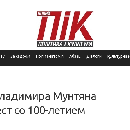
іту
За кадром
Політанатомія
Абзац
Діалоги
Культурна 
ладимира Мунтяна
ст со 100-летием