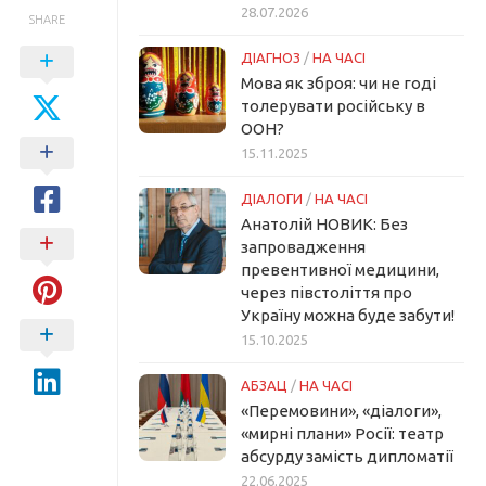
28.07.2026
SHARE
ДІАГНОЗ
/
НА ЧАСІ
Мова як зброя: чи не годі
толерувати російську в
ООН?
15.11.2025
ДІАЛОГИ
/
НА ЧАСІ
Анатолій НОВИК: Без
запровадження
превентивної медицини,
через півстоліття про
Україну можна буде забути!
15.10.2025
АБЗАЦ
/
НА ЧАСІ
«Перемовини», «діалоги»,
«мирні плани» Росії: театр
абсурду замість дипломатії
22.06.2025