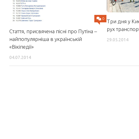
0
Три дня у Ки
рух транспор
Стаття, присвячена пісні про Путіна –
найпопулярніша в українській
29.05.2014
«Вікіпедії»
04.07.2014