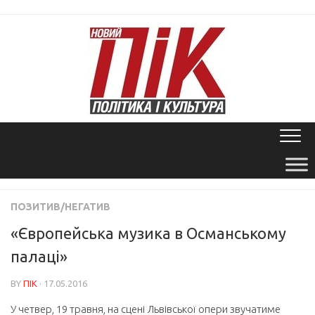
Skip
to
content
ПОЗИТИВ/НЕГАТИВ
«Європейська музика в Османському
палаці»
BY
ПІК
· 17.05.2016
У четвер, 19 травня, на сцені Львівської опери звучатиме