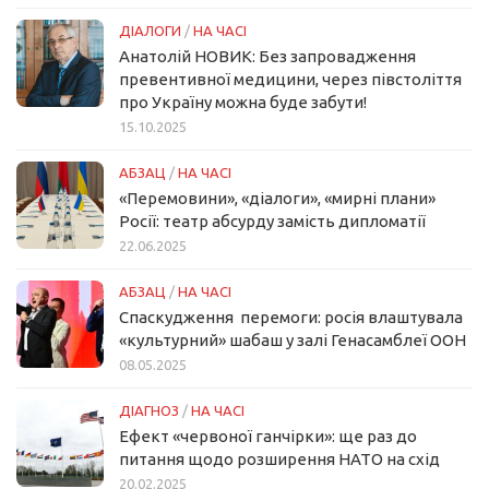
ДІАЛОГИ
/
НА ЧАСІ
Анатолій НОВИК: Без запровадження
превентивної медицини, через півстоліття
про Україну можна буде забути!
15.10.2025
АБЗАЦ
/
НА ЧАСІ
«Перемовини», «діалоги», «мирні плани»
Росії: театр абсурду замість дипломатії
22.06.2025
АБЗАЦ
/
НА ЧАСІ
Спаскудження перемоги: росія влаштувала
«культурний» шабаш у залі Генасамблеї ООН
08.05.2025
ДІАГНОЗ
/
НА ЧАСІ
Ефект «червоної ганчірки»: ще раз до
питання щодо розширення НАТО на схід
20.02.2025