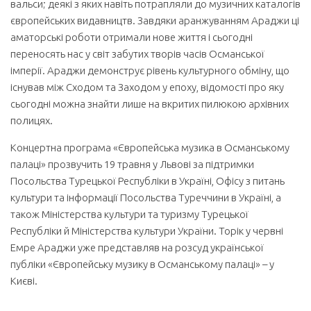
вальси; деякі з яких навіть потрапляли до музичних каталогів
європейських видавництв. Завдяки аранжуванням Араджи ці
аматорські роботи отримали нове життя і сьогодні
переносять нас у світ забутих творів часів Османської
імперії. Араджи демонструє рівень культурного обміну, що
існував між Сходом та Заходом у епоху, відомості про яку
сьогодні можна знайти лише на вкритих пилюкою архівних
полицях.
Концертна програма «Європейська музика в Османському
палаці» прозвучить 19 травня у Львові за підтримки
Посольства Турецької Республіки в Україні, Офісу з питань
культури та інформації Посольства Туреччини в Україні, а
також Міністерства культури та туризму Турецької
Республіки й Міністерства культури України. Торік у червні
Емре Араджи уже представляв на розсуд української
публіки «Європейську музику в Османському палаці» – у
Києві.