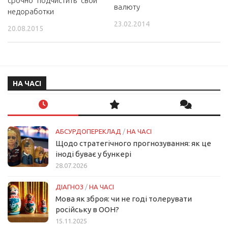
срочно “подчистить” свои
валюту
недоработки
23.02.2014
20.08.2015
НА ЧАСІ
АБСУРДОПЕРЕКЛАД
/
НА ЧАСІ
Щодо стратегічного прогнозування: як це
іноді буває у бункері
28.07.2026
ДІАГНОЗ
/
НА ЧАСІ
Мова як зброя: чи не годі толерувати
російську в ООН?
15.11.2025