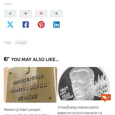
SHARE
Tags:
опера
YOU MAY ALSO LIKE...
0
З Нацбанку намагалися
Министр Квит решил
вивезти золоті монети та