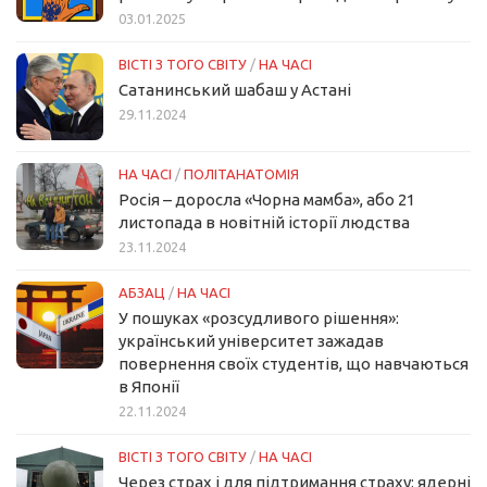
03.01.2025
ВІСТІ З ТОГО СВІТУ
/
НА ЧАСІ
Сатанинський шабаш у Астані
29.11.2024
НА ЧАСІ
/
ПОЛІТАНАТОМІЯ
Росія – доросла «Чорна мамба», або 21
листопада в новітній історії людства
23.11.2024
АБЗАЦ
/
НА ЧАСІ
У пошуках «розсудливого рішення»:
український університет зажадав
повернення своїх студентів, що навчаються
в Японії
22.11.2024
ВІСТІ З ТОГО СВІТУ
/
НА ЧАСІ
Через страх і для підтримання страху: ядерні