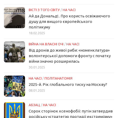
ВІСТІ З ТОГО СВІТУ
/
НА ЧАСІ
Ай да Дональд!.. Про користь освіжаючого
душу для вищого європейського
політикуму
18.02.2025
ВІЙНА НА ВЛАСНІ ОЧІ
/
НА ЧАСІ
Від дронів до живої риби: «номенклатура»
волонтерської допомоги фронту с початку
війни значно розширилась
30.01.2025
НА ЧАСІ
/
ПОЛІТАНАТОМІЯ
2025-й. Рік глобального тиску на Москву?
08.01.2025
АБЗАЦ
/
НА ЧАСІ
Сорок сторінок ксенофобії: путін затвердив
російську «стратегію протидії екстремізму»