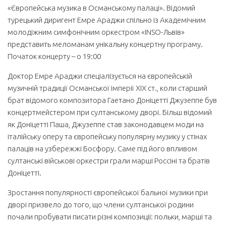
«Європейська музика в Османському палаці». Відомий
турецький диригент Емре Араджи спільно із Академічним
молодіжним симфонічним оркестром «INSO-Львів»
представить меломанам унікальну концертну програму.
Початок концерту – о 19:00
Доктор Емре Араджи
спеціалізується на європейській
музичній традиції Османської імперії
XIX
ст., коли старший
брат відомого композитора Гаетано Доніцетті Джузеппе був
концертмейстером при султанському дворі.
Більш відомий
як Доніцетті Паша, Джузеппе став законодавцем моди на
італійську оперу та європейську популярну музику у стінах
палаців на узбережжі Босфору. Саме під його впливом
султанські військові оркестри грали марші Россіні та братів
Доніцетті.
Зростання популярності європейської бальної музики при
дворі призвело до того, що члени султанської родини
почали пробувати писати різні композиціі: польки, марші та