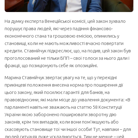
На думку експерта Венеційської комісії, цей закон зухвало
порушує права людей, які через падіння фінансово-
економічного стана та грошовою емісією, опинились у
становищі, коли не мають можливості вчасно повертати
кредити. Ставнійчук підкреслює, що, на подив, цей закон був
проголосований не тільки БПП – свої голоси за нього дали і
фракції, що позиціонують себе як опозиційні.
Марина Ставнійчук звертає увагу на те, що у перехідні
прикінцеві положення внесена норма про поширення дії
цього закону, який посилює гарантії для банків, на
правовідносини, які мали місце до ухвалення документа: «В
парламенті навіть не зважають на статтю 58 Конституції
України якою заборонено поширювати зворотну дію
законів, крім тих випадків, коли вони пом’якшують або
скасовують становище тої чи іншої особи! Тут, навпаки – для
людей ситуація дуже ускладнюється. Тим не менше – цей