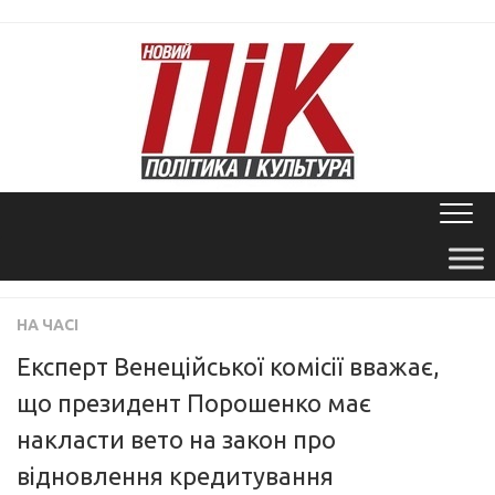
Skip
to
content
НА ЧАСІ
Експерт Венеційської комісії вважає,
що президент Порошенко має
накласти вето на закон про
відновлення кредитування