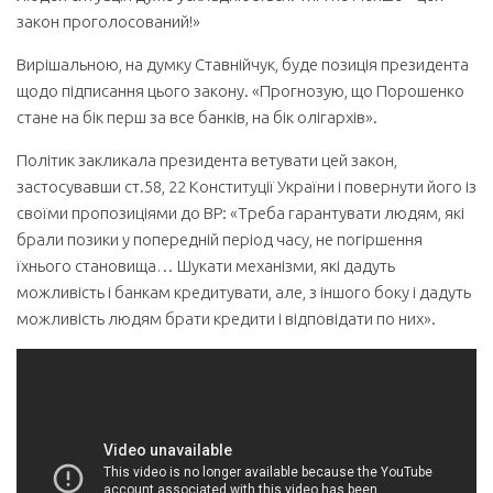
закон проголосований!»
Вирішальною, на думку Ставнійчук, буде позиція президента
щодо підписання цього закону. «Прогнозую, що Порошенко
стане на бік перш за все банків, на бік олігархів».
Політик закликала президента ветувати цей закон,
застосувавши ст.58, 22 Конституції України і повернути його із
своїми пропозиціями до ВР: «Треба гарантувати людям, які
брали позики у попередній період часу, не погіршення
їхнього становища… Шукати механізми, які дадуть
можливість і банкам кредитувати, але, з іншого боку і дадуть
можливість людям брати кредити і відповідати по них».