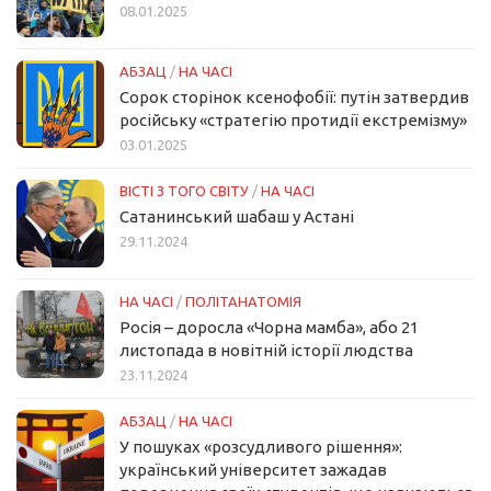
08.01.2025
АБЗАЦ
/
НА ЧАСІ
Сорок сторінок ксенофобії: путін затвердив
російську «стратегію протидії екстремізму»
03.01.2025
ВІСТІ З ТОГО СВІТУ
/
НА ЧАСІ
Сатанинський шабаш у Астані
29.11.2024
НА ЧАСІ
/
ПОЛІТАНАТОМІЯ
Росія – доросла «Чорна мамба», або 21
листопада в новітній історії людства
23.11.2024
АБЗАЦ
/
НА ЧАСІ
У пошуках «розсудливого рішення»:
український університет зажадав