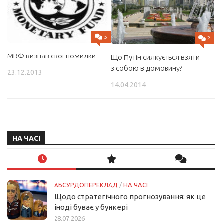
5
2
МВФ визнав свої помилки
Що Путін силкується взяти
з собою в домовину?
23.12.2013
14.04.2014
НА ЧАСІ
АБСУРДОПЕРЕКЛАД
/
НА ЧАСІ
Щодо стратегічного прогнозування: як це
іноді буває у бункері
28.07.2026