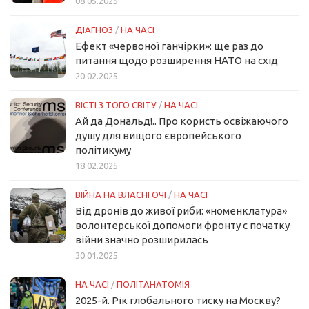
08.05.2025
ДІАГНОЗ
/
НА ЧАСІ
Ефект «червоної ганчірки»: ще раз до
питання щодо розширення НАТО на схід
20.02.2025
ВІСТІ З ТОГО СВІТУ
/
НА ЧАСІ
Ай да Дональд!.. Про користь освіжаючого
душу для вищого європейського
політикуму
18.02.2025
ВІЙНА НА ВЛАСНІ ОЧІ
/
НА ЧАСІ
Від дронів до живої риби: «номенклатура»
волонтерської допомоги фронту с початку
війни значно розширилась
30.01.2025
НА ЧАСІ
/
ПОЛІТАНАТОМІЯ
2025-й. Рік глобального тиску на Москву?