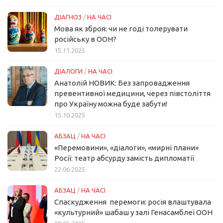
ДІАГНОЗ
/
НА ЧАСІ
Мова як зброя: чи не годі толерувати
російську в ООН?
15.11.2025
ДІАЛОГИ
/
НА ЧАСІ
Анатолій НОВИК: Без запровадження
превентивної медицини, через півстоліття
про Україну можна буде забути!
15.10.2025
АБЗАЦ
/
НА ЧАСІ
«Перемовини», «діалоги», «мирні плани»
Росії: театр абсурду замість дипломатії
22.06.2025
АБЗАЦ
/
НА ЧАСІ
Спаскудження перемоги: росія влаштувала
«культурний» шабаш у залі Генасамблеї ООН