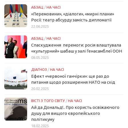
АБЗАЦ
/
НА ЧАСІ
«Перемовини», «діалоги», «мирні плани»
Росії: театр абсурду замість дипломатії
22.06.2025
АБЗАЦ
/
НА ЧАСІ
Спаскудження перемоги: росія влаштувала
«культурний» шабаш у залі Генасамблеї ООН
08.05.2025
ДІАГНОЗ
/
НА ЧАСІ
Ефект «червоної ганчірки»: ще раз до
питання щодо розширення НАТО на схід
20.02.2025
ВІСТІ З ТОГО СВІТУ
/
НА ЧАСІ
Ай да Дональд!.. Про користь освіжаючого
душу для вищого європейського
політикуму
18.02.2025