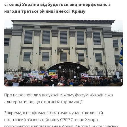
столиці України відбудеться акція-перфоманс з
нагоди третьої річниці анексії Криму
Про це розповіли у всеукраїнському форумі «Українська
альтернатива», що є організатором акції.
Зокрема, в перфомансі братимуть участь колишній
політичний в’язень таборів у СРСР Степан Хмара,
координатор Євромайдану в Криму Андрій Щекун, учасник