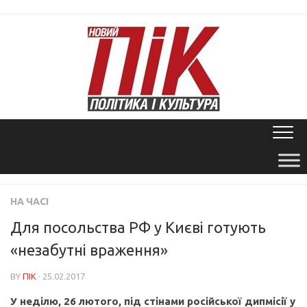
Skip
to
content
НА ЧАСІ
Для посольства РФ у Києві готують
«незабутні враження»
BY
ПІК
· 25.02.2017
У неділю, 26 лютого, під стінами російської дипмісії у