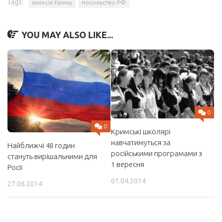
Tags:
анексія Криму
посольство РФ
YOU MAY ALSO LIKE...
0
0
Кримські школярі
навчатимуться за
Найближчі 48 годин
російськими програмами з
стануть вирішальними для
1 вересня
Росії
01.04.2014
27.06.2014