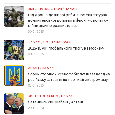
ВІЙНА НА ВЛАСНІ ОЧІ
/
НА ЧАСІ
Від дронів до живої риби: «номенклатура»
волонтерської допомоги фронту с початку
війни значно розширилась
30.01.2025
НА ЧАСІ
/
ПОЛІТАНАТОМІЯ
2025-й. Рік глобального тиску на Москву?
08.01.2025
АБЗАЦ
/
НА ЧАСІ
Сорок сторінок ксенофобії: путін затвердив
російську «стратегію протидії екстремізму»
03.01.2025
ВІСТІ З ТОГО СВІТУ
/
НА ЧАСІ
Сатанинський шабаш у Астані
29.11.2024