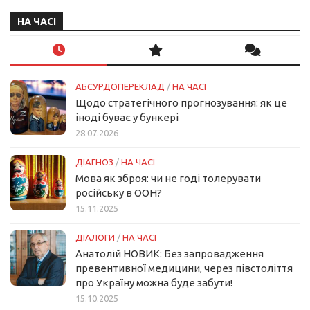
НА ЧАСІ
АБСУРДОПЕРЕКЛАД
/
НА ЧАСІ
Щодо стратегічного прогнозування: як це
іноді буває у бункері
28.07.2026
ДІАГНОЗ
/
НА ЧАСІ
Мова як зброя: чи не годі толерувати
російську в ООН?
15.11.2025
ДІАЛОГИ
/
НА ЧАСІ
Анатолій НОВИК: Без запровадження
превентивної медицини, через півстоліття
про Україну можна буде забути!
15.10.2025