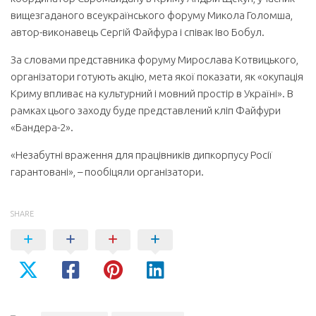
вищезгаданого всеукраїнського форуму Микола Голомша,
автор-виконавець Сергій Файфура і співак Іво Бобул.
За словами представника форуму Мирослава Котвицького,
організатори готують акцію, мета якої показати, як «окупація
Криму впливає на культурний і мовний простір в Україні». В
рамках цього заходу буде представлений кліп Файфури
«Бандера-2».
«Незабутні враження для працівників дипкорпусу Росії
гарантовані», – пообіцяли організатори.
SHARE