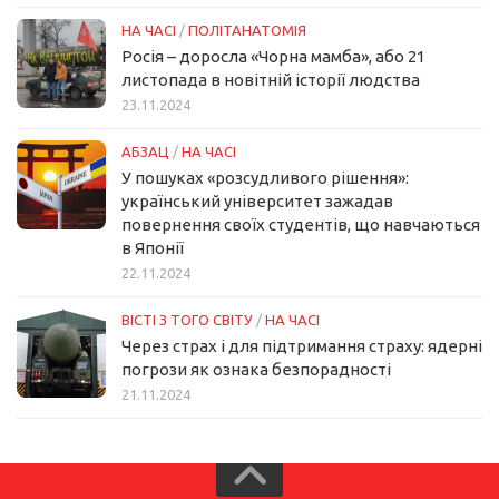
НА ЧАСІ
/
ПОЛІТАНАТОМІЯ
Росія – доросла «Чорна мамба», або 21
листопада в новітній історії людства
23.11.2024
АБЗАЦ
/
НА ЧАСІ
У пошуках «розсудливого рішення»:
український університет зажадав
повернення своїх студентів, що навчаються
в Японії
22.11.2024
ВІСТІ З ТОГО СВІТУ
/
НА ЧАСІ
Через страх і для підтримання страху: ядерні
погрози як ознака безпорадності
21.11.2024