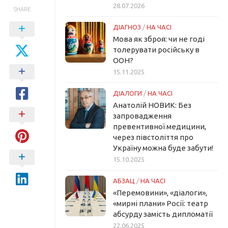
28.07.2026
SHARE
ДІАГНОЗ
/
НА ЧАСІ
Мова як зброя: чи не годі
толерувати російську в
ООН?
15.11.2025
ДІАЛОГИ
/
НА ЧАСІ
Анатолій НОВИК: Без
запровадження
превентивної медицини,
через півстоліття про
Україну можна буде забути!
15.10.2025
АБЗАЦ
/
НА ЧАСІ
«Перемовини», «діалоги»,
«мирні плани» Росії: театр
абсурду замість дипломатії
22.06.2025