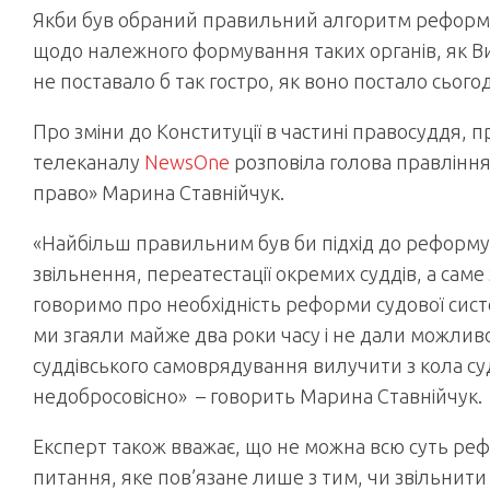
Якби був обраний правильний алгоритм реформи 
щодо належного формування таких органів, як Ви
не поставало б так гостро, як воно постало сьогод
Про зміни до Конституції в частині правосуддя, пр
телеканалу
NewsOne
розповіла голова правління
право» Марина Ставнійчук.
«Найбільш правильним був би підхід до реформу
звільнення, переатестації окремих суддів, а саме
говоримо про необхідність реформи судової сист
ми згаяли майже два роки часу і не дали можливос
суддівського самоврядування вилучити з кола су
недобросовісно» – говорить Марина Ставнійчук.
Експерт також вважає, що не можна всю суть ре
питання, яке пов’язане лише з тим, чи звільнити 