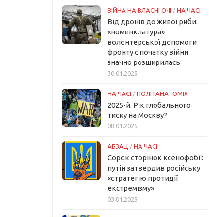
ВІЙНА НА ВЛАСНІ ОЧІ
/
НА ЧАСІ
Від дронів до живої риби:
«номенклатура»
волонтерської допомоги
фронту с початку війни
значно розширилась
30.01.2025
НА ЧАСІ
/
ПОЛІТАНАТОМІЯ
2025-й. Рік глобального
тиску на Москву?
08.01.2025
АБЗАЦ
/
НА ЧАСІ
Сорок сторінок ксенофобії:
путін затвердив російську
«стратегію протидії
екстремізму»
03.01.2025