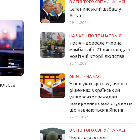
ВІСТІ З ТОГО СВІТУ
/
НА ЧАСІ
Сатанинський шабаш у
Астані
29.11.2024
НА ЧАСІ
/
ПОЛІТАНАТОМІЯ
Росія – доросла «Чорна
мамба», або 21 листопада в
новітній історії людства
23.11.2024
АБЗАЦ
/
НА ЧАСІ
У пошуках «розсудливого
класса
рішення»: український
університет зажадав
повернення своїх студентів,
що навчаються в Японії
22.11.2024
ВІСТІ З ТОГО СВІТУ
/
НА ЧАСІ
Через страх і для