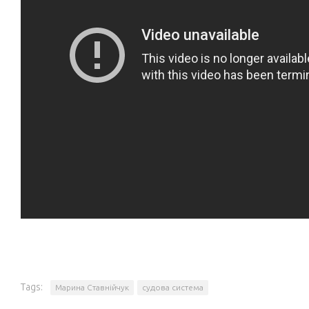
Tags:
Марина Ставнійчук
судова система