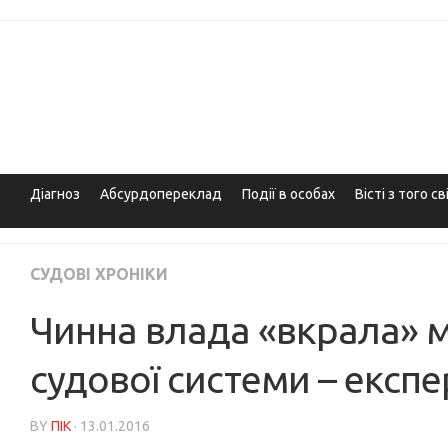
Skip
to
content
Діагноз
Абсурдопереклад
Події в особах
Вісті з того св
СУДОВІ ХРОНІКИ
Чинна влада «вкрала» 
судової системи – експе
BY
ПІК
· 13.01.2016