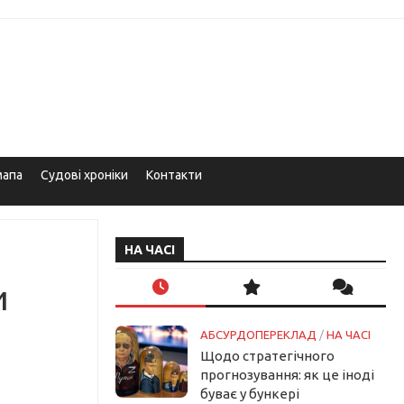
мапа
Судові хроніки
Контакти
НА ЧАСІ
и
АБСУРДОПЕРЕКЛАД
/
НА ЧАСІ
Щодо стратегічного
прогнозування: як це іноді
буває у бункері