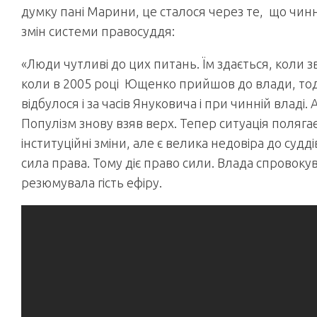
думку пані Марини, це сталося через те, що чин
змін системи правосуддя:
«Люди чутливі до цих питань. Їм здається, коли зв
коли в 2005 році Ющенко прийшов до влади, тоді
відбулося і за часів Януковича і при чинній владі.
Популізм знову взяв верх. Тепер ситуація поляга
інституційні зміни, але є велика недовіра до суддів
сила права. Тому діє право сили. Влада спровоку
резюмувала гість ефіру.