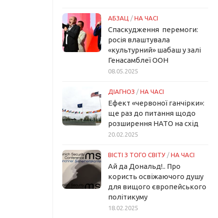
АБЗАЦ
/
НА ЧАСІ
Спаскудження перемоги:
росія влаштувала
«культурний» шабаш у залі
Генасамблеї ООН
08.05.2025
ДІАГНОЗ
/
НА ЧАСІ
Ефект «червоної ганчірки»:
ще раз до питання щодо
розширення НАТО на схід
20.02.2025
ВІСТІ З ТОГО СВІТУ
/
НА ЧАСІ
Ай да Дональд!.. Про
користь освіжаючого душу
для вищого європейського
політикуму
18.02.2025