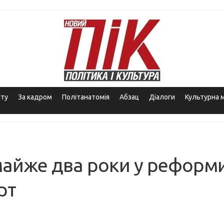
іту
За кадром
Політанатомія
Абзац
Діалоги
Культурна 
майже два роки у реформ
рт