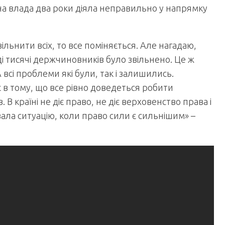
на влада два роки діяла неправильно у напрямку
ільнити всіх, то все поміняється. Але нагадаю,
 тисячі держчиновників було звільнено. Це ж
 А всі проблеми які були, так і залишились.
є в тому, що все рівно доведеться робити
. В країні не діє право, не діє верховенство права і
вала ситуацію, коли право сили є сильнішим» –