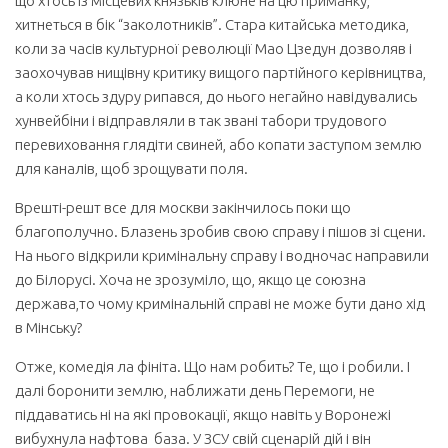
що хтось із місцевих князьків клюне на цю приманку,
хитнеться в бік “заколотників”. Стара китайська методика,
коли за часів культурної революції Мао Цзедун дозволяв і
заохочував нищівну критику вищого партійного керівництва,
а коли хтось здуру рипався, до нього негайно навідувались
хунвейбіни і відправляли в так звані табори трудового
перевиховання глядіти свиней, або копати заступом землю
для каналів, щоб зрощувати поля.
Врешті-решт все для москви закінчилось поки що
благополучно. Блазень зробив свою справу і пішов зі сцени.
На нього відкрили кримінальну справу і водночас направили
до Білорусі. Хоча не зрозуміло, що, якщо це союзна
держава,то чому кримінальній справі не може бути дано хід
в Мінську?
Отже, комедія ла фініта. Що нам робить? Те, що і робили. І
далі боронити землю, наближати день Перемоги, не
піддаватись ні на які провокації, якщо навіть у Воронежі
вибухнула нафтова база. У ЗСУ свій сценарій дій і він