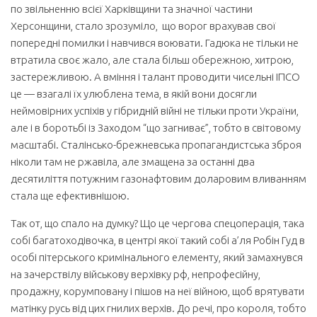
по звільненню всієї Харківщини та значної частини
Херсонщини, стало зрозуміло, що ворог врахував свої
попередні помилки і навчився воювати. Гадюка не тільки не
втратила своє жало, але стала більш обережною, хитрою,
застережливою. А вміння і талант проводити чисельні ІПСО
це — взагалі їх улюблена тема, в якій вони досягли
неймовірних успіхів у гібридній війні не тільки проти України,
але і в боротьбі із Заходом “що загниває”, тобто в світовому
масштабі. Сталінсько-брежневська пропагандистська зброя
ніколи там не ржавіла, але змащена за останні два
десятиліття потужним газонафтовим доларовим вливанням
стала ще ефективнішою.
Так от, що спало на думку? Що це чергова спецоперація, така
собі багатоходівочка, в центрі якої такий собі а’ля Робін Гуд в
особі пітерського кримінального елементу, який замахнувся
на зачерствілу військову верхівку рф, непрофесійну,
продажну, корумповану і пішов на неї війною, щоб врятувати
матінку русь від цих гнилих верхів. До речі, про короля, тобто