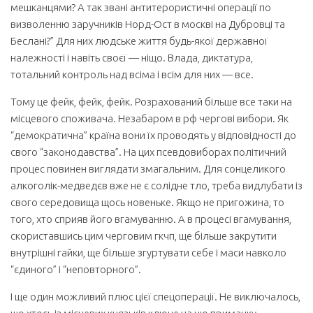
мешканцями? А так звані антитерористичні операції по
визволенню заручників Норд-Ост в москві на Дубровці та
Беслані?” Для них людське життя будь-якої державної
належності і навіть своєї — ніщо. Влада, диктатура,
тотальний контроль над всіма і всім для них — все.
Тому це фейк, фейк, фейк. Розрахований більше все таки на
місцевого споживача. Незабаром в рф чергові вибори. Як
“демократична” країна вони їх проводять у відповідності до
свого “законодавства”. На цих псевдовиборах політичний
процес повинен виглядати змагальним. Для сонцеликого
алкоголік-медведєв вже не є солідне тло, треба видлубати із
свого середовища щось новеньке. Якщо не пригожина, то
того, хто сприяв його вгамуванню. А в процесі вгамування,
скориставшись цим черговим гкчп, ще більше закрутити
внутрішні гайки, ще більше згуртувати себе і маси навколо
“єдиного” і “неповторного”.
І ще один можливий плюс цієї спецоперації. Не виключалось,