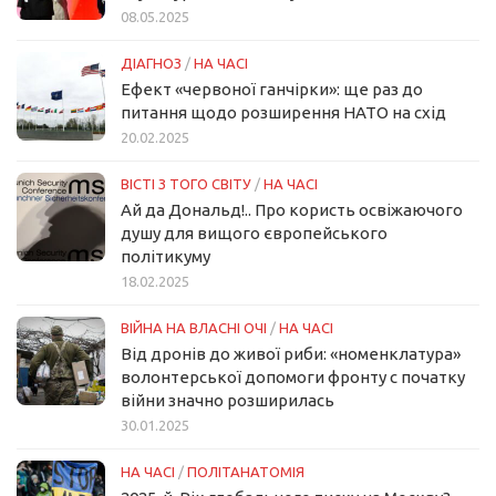
08.05.2025
ДІАГНОЗ
/
НА ЧАСІ
Ефект «червоної ганчірки»: ще раз до
питання щодо розширення НАТО на схід
20.02.2025
ВІСТІ З ТОГО СВІТУ
/
НА ЧАСІ
Ай да Дональд!.. Про користь освіжаючого
душу для вищого європейського
політикуму
18.02.2025
ВІЙНА НА ВЛАСНІ ОЧІ
/
НА ЧАСІ
Від дронів до живої риби: «номенклатура»
волонтерської допомоги фронту с початку
війни значно розширилась
30.01.2025
НА ЧАСІ
/
ПОЛІТАНАТОМІЯ