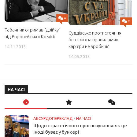
4
0
Табачник отримав “двійку”
Суддівське протистояння:
від Європейської Комісії
без гри «за правилами»
кар’єри не зробиш?
14.11.2013
24.05.2013
НА ЧАСІ
АБСУРДОПЕРЕКЛАД
/
НА ЧАСІ
Щодо стратегічного прогнозування: як це
іноді буває у бункері