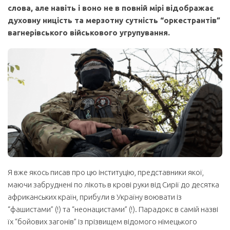
слова, але навіть і воно не в повній мірі відображає
духовну ницість та мерзотну сутність “оркестрантів”
вагнерівського військового угрупування.
Я вже якось писав про цю інституцію, представники якої,
маючи забруднені по лікоть в крові руки від Сирії до десятка
африканських країн, прибули в Україну воювати із
“фашистами” (!) та “неонацистами” (!). Парадокс в самій назві
їх “бойових загонів” із прізвищем відомого німецького