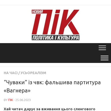
Skip
to
content
НА ЧАСІ
/
УСЬОРЕАЛІЗМ
“Чуваки” із чвк: фальшива партитура
«Вагнера»
BY
ПІК
· 25.06.2023
Хай читач дарує за вживання цього сленгового