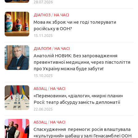
28.07.2026
ДІАГНОЗ
/
НА ЧАСІ
Мова як зброя: чи не годі толерувати
російську в ООН?
15.11.2025
ДІАЛОГИ
/
НА ЧАСІ
Анатолій НОВИК: Без запровадження
превентивної медицини, через півстоліття
про Україну можна буде забути!
15.10.2025
АБЗАЦ
/
НА ЧАСІ
«Перемовини», «діалоги», «мирні плани»
Росії: театр абсурду замість дипломатії
22.06.2025
АБЗАЦ
/
НА ЧАСІ
Спаскудження перемоги: росія влаштувала
«культурний» шабаш у залі Генасамблеї ООН