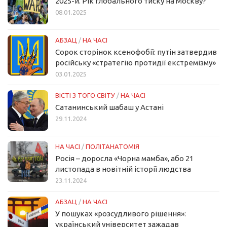
2025-й. Рік глобального тиску на Москву?
08.01.2025
АБЗАЦ
/
НА ЧАСІ
Сорок сторінок ксенофобії: путін затвердив
російську «стратегію протидії екстремізму»
03.01.2025
ВІСТІ З ТОГО СВІТУ
/
НА ЧАСІ
Сатанинський шабаш у Астані
29.11.2024
НА ЧАСІ
/
ПОЛІТАНАТОМІЯ
Росія – доросла «Чорна мамба», або 21
листопада в новітній історії людства
23.11.2024
АБЗАЦ
/
НА ЧАСІ
У пошуках «розсудливого рішення»:
український університет зажадав