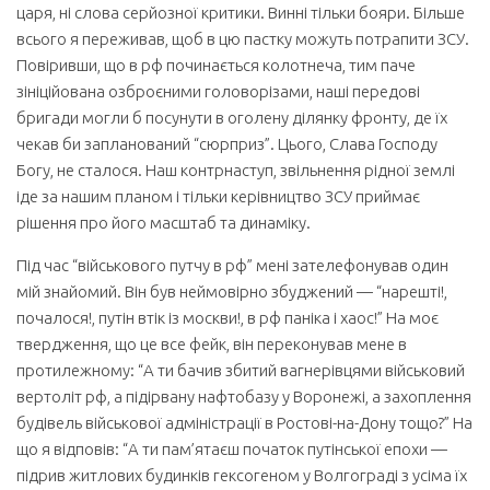
царя, ні слова серйозної критики. Винні тільки бояри. Більше
всього я переживав, щоб в цю пастку можуть потрапити ЗСУ.
Повіривши, що в рф починається колотнеча, тим паче
зініційована озброєними головорізами, наші передові
бригади могли б посунути в оголену ділянку фронту, де їх
чекав би запланований “сюрприз”. Цього, Слава Господу
Богу, не сталося. Наш контрнаступ, звільнення рідної землі
іде за нашим планом і тільки керівництво ЗСУ приймає
рішення про його масштаб та динаміку.
Під час “військового путчу в рф” мені зателефонував один
мій знайомий. Він був неймовірно збуджений — “нарешті!,
почалося!, путін втік із москви!, в рф паніка і хаос!” На моє
твердження, що це все фейк, він переконував мене в
протилежному: “А ти бачив збитий вагнерівцями військовий
вертоліт рф, а підірвану нафтобазу у Воронежі, а захоплення
будівель військової адміністрації в Ростові-на-Дону тощо?” На
що я відповів: “А ти пам’ятаєш початок путінської епохи —
підрив житлових будинків гексогеном у Волгограді з усіма їх