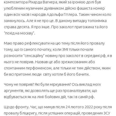
композитора Ріхарда Вагнера, який за іронією долі був
улюбленим музичним духівником дійсно фашиста номер
один всіх часів і народів Адольфа Гітлера. Таким чином коло
замкнулось. Але я не про це. В даному випадку топоніміка
справа десята. Я про інше. Про заколот пригожина та його
“похід на москву”.
Маю право рефлексувати на цю тему після його провалу
тому, що із самого початку, коли ЗМІ тільки почали
розносити “сенсаційну” новину про заколот в середині рф, я в
нього не повірив. Назвав це або зрежисованим або
спонтанним перфоменсом, але тільки не тим дійством, яким
би всі притомні люди світу хотіли б його бачити.
Чому не повірив? Які були міркування? Ось виклад моїх
аргументів, які дозволять ще раз проаналізувати, що
відбувається як на лінії бойових дій, так і в самій рф.
Щодо фронту. Час, що минув після 24 лютого 2022 року після
провалу бліцкригу, після успішних операцій, проведених ЗСУ