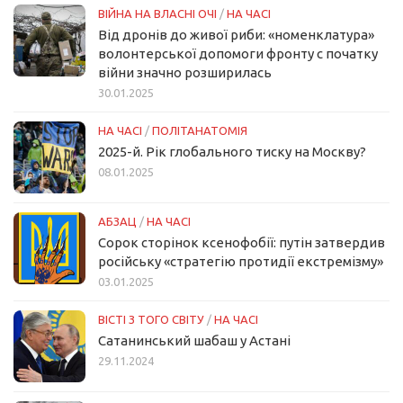
ВІЙНА НА ВЛАСНІ ОЧІ
/
НА ЧАСІ
Від дронів до живої риби: «номенклатура»
волонтерської допомоги фронту с початку
війни значно розширилась
30.01.2025
НА ЧАСІ
/
ПОЛІТАНАТОМІЯ
2025-й. Рік глобального тиску на Москву?
08.01.2025
АБЗАЦ
/
НА ЧАСІ
Сорок сторінок ксенофобії: путін затвердив
російську «стратегію протидії екстремізму»
03.01.2025
ВІСТІ З ТОГО СВІТУ
/
НА ЧАСІ
Сатанинський шабаш у Астані
29.11.2024