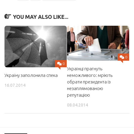
YOU MAY ALSO LIKE...
0
0
Українці прагнуть
Україну заполонила спека
неможливого: мріють
обрати президента із
16.07.2014
незаплямованою
репутацією
08.04.2014