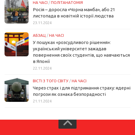
НА ЧАСІ
/
ПОЛІТАНАТОМІЯ
Росія – доросла «Чорна мамба», або 21
листопада в новітній історії людства
23.11.2024
АБЗАЦ
/
НА ЧАСІ
У пошуках «розсудливого рішення»:
український університет зажадав
повернення своїх студентів, що навчаються
в Японії
22.11.2024
ВІСТІ З ТОГО СВІТУ
/
НА ЧАСІ
Через страх і для підтримання страху: ядерні
погрози як ознака безпорадності
21.11.2024