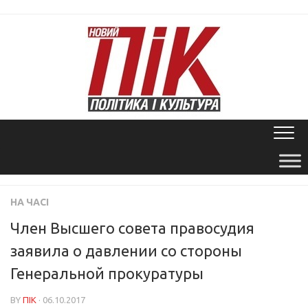
Skip
to
content
НА ЧАСІ
Член Высшего совета правосудия
заявила о давлении со стороны
Генеральной прокуратуры
BY
ПІК
· 06.10.2017