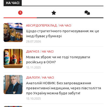
НА ЧАСІ
АБСУРДОПЕРЕКЛАД
/
НА ЧАСІ
Щодо стратегічного прогнозування: як це
іноді буває у бункері
28.07.2026
ДІАГНОЗ
/
НА ЧАСІ
Мова як зброя: чи не годі толерувати
російську в ООН?
15.11.2025
ДІАЛОГИ
/
НА ЧАСІ
Анатолій НОВИК: Без запровадження
превентивної медицини, через півстоліття
про Україну можна буде забути!
15.10.2025