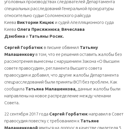
уголовных производствах следователей Департамента
специальных расследований Генеральной прокуратуры
относительно судьи Соломенского райсуда
Киева
Виктории Кицюк
и судей Апелляционного суда
Киева
Олега Присяжнюка
,
Вячеслава
Дзюбина
и
Татьяны Росик.
Сергей Горбатюк
в письме обвинил
Татьяну
Малашенкову
в том, что ее решения оставить жалобы без
рассмотрения вынесены с нарушением Закона «О Высшем
совете правосудия», регламента Высшего совета
правосудия и добавил, что другие жалобы Департамента
спецрасследований были приняты ВСП без проблем. Как
сообщила
Татьяна Малашенкова,
данные жалобы были
направлены на новое распределение между членами
Совета.
22 сентября 2017 года
Сергей Горбатюк
направил в Совет
правосудия повестку с требованием к
Татьяне
Малашенковой
явиться на допрос в качестве свидетеля 5