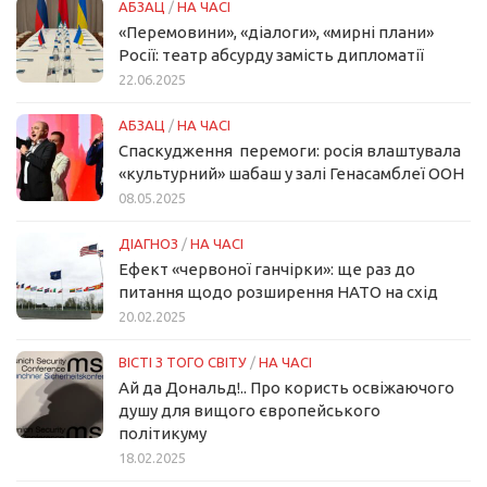
АБЗАЦ
/
НА ЧАСІ
«Перемовини», «діалоги», «мирні плани»
Росії: театр абсурду замість дипломатії
22.06.2025
АБЗАЦ
/
НА ЧАСІ
Спаскудження перемоги: росія влаштувала
«культурний» шабаш у залі Генасамблеї ООН
08.05.2025
ДІАГНОЗ
/
НА ЧАСІ
Ефект «червоної ганчірки»: ще раз до
питання щодо розширення НАТО на схід
20.02.2025
ВІСТІ З ТОГО СВІТУ
/
НА ЧАСІ
Ай да Дональд!.. Про користь освіжаючого
душу для вищого європейського
політикуму
18.02.2025