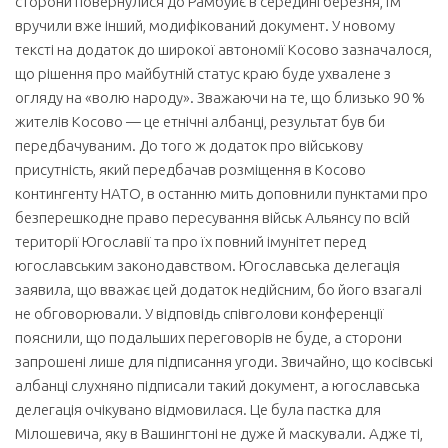
сторони повернулися до Рамбуйє в середині березня, їм
вручили вже інший, модифікований документ. У новому
тексті на додаток до широкої автономії Косово зазначалося,
що рішення про майбутній статус краю буде ухвалене з
огляду на «волю народу». Зважаючи на те, що близько 90 %
жителів Косово — це етнічні албанці, результат був би
передбачуваним. До того ж додаток про військову
присутність, який передбачав розміщення в Косово
контингенту НАТО, в останню мить доповнили пунктами про
безперешкодне право пересування військ Альянсу по всій
території Югославії та про їх повний імунітет перед
югославським законодавством. Югославська делегація
заявила, що вважає цей додаток недійсним, бо його взагалі
не обговорювали. У відповідь співголови конференції
пояснили, що подальших переговорів не буде, а сторони
запрошені лише для підписання угоди. Звичайно, що косівські
албанці слухняно підписали такий документ, а югославська
делегація очікувано відмовилася. Це була пастка для
Мілошевича, яку в Вашингтоні не дуже й маскували. Адже ті,