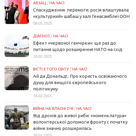
АБЗАЦ
/
НА ЧАСІ
Спаскудження перемоги: росія влаштувала
«культурний» шабаш у залі Генасамблеї ООН
08.05.2025
ДІАГНОЗ
/
НА ЧАСІ
Ефект «червоної ганчірки»: ще раз до
питання щодо розширення НАТО на схід
20.02.2025
ВІСТІ З ТОГО СВІТУ
/
НА ЧАСІ
Ай да Дональд!.. Про користь освіжаючого
душу для вищого європейського
політикуму
18.02.2025
ВІЙНА НА ВЛАСНІ ОЧІ
/
НА ЧАСІ
Від дронів до живої риби: «номенклатура»
волонтерської допомоги фронту с початку
війни значно розширилась
30.01.2025