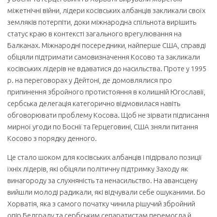
міжетнічні війни, лідери косівських албанців закликали своїх
земляків потерпіти, доки міжнародна спільнота вирішить
статус краю в контексті загального врегулювання на
Балканах. Міжнародні посередники, найперше США, справді
обіцяли підтримати самовизначення Косово та закликали
косівських лідерів не вдаватися до насильства. Проте у 1995
р. на переговорах у Дейтоні, де домовлялися про
припинення збройного протистояння в колишній Югославії,
сербська делегація категорично відмовилася навіть
обговорювати проблему Косова. Щоб не зірвати підписання
мирної угоди по Боснії та Герцеговині, США зняли питання
Косово з порядку денного.
Це стало шоком для косівських албанців і підірвало позиції
їхніх лідерів, які обіцяли політичну підтримку Заходу як
винагороду за слухняність та ненасильство. На авансцену
вийшли молоді радикали, які відчували себе ошуканими. Бо
Хорватія, яка з самого початку чинила рішучий збройний
опір Белграду та сербським сепаратистам перемогла й