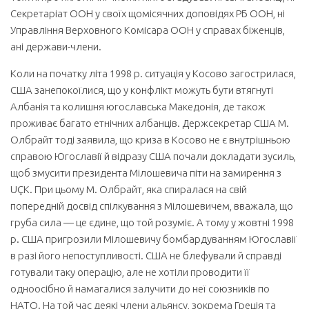
Секретаріат ООН у своїх щомісячних доповідях РБ ООН, ні
Управління Верховного Комісара ООН у справах біженців,
ані держави-члени.
Коли на початку літа 1998 р. ситуація у Косово загострилася,
США занепокоїлися, що у конфлікт можуть бути втягнуті
Албанія та колишня югославська Македонія, де також
проживає багато етнічних албанців. Держсекретар США М.
Олбрайт тоді заявила, що криза в Косово не є внутрішньою
справою Югославії й відразу США почали докладати зусиль,
щоб змусити президента Мілошевича піти на замирення з
UÇK. При цьому М. Олбрайт, яка спиралася на свій
попередній досвід спілкування з Мілошевичем, вважала, що
груба сила — це єдине, що той розуміє. А тому у жовтні 1998
р. США пригрозили Мілошевичу бомбардуванням Югославії
в разі його непоступливості. США не блефували й справді
готували таку операцію, але не хотіли проводити її
одноосібно й намагалися залучити до неї союзників по
НАТО. На той час деякі члени альянсу, зокрема Греція та