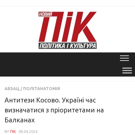
Skip
to
content
АБЗАЦ
/
ПОЛІТАНАТОМІЯ
Антитези Косово. Україні час
визначатися з пріоритетами на
Балканах
BY
ПІК
· 06.04.2024