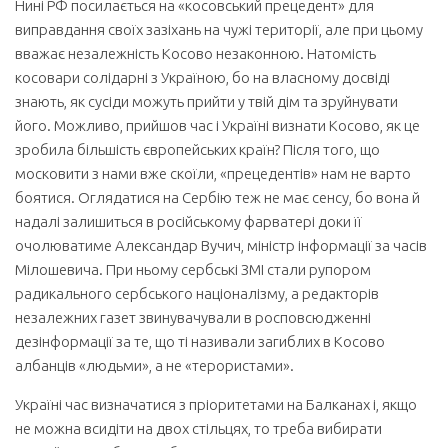
Нині РФ посилається на «косовський прецедент» для
виправдання своїх зазіхань на чужі території, але при цьому
вважає незалежність Косово незаконною. Натомість
косовари солідарні з Україною, бо на власному досвіді
знають, як сусіди можуть прийти у твій дім та зруйнувати
його. Можливо, прийшов час і Україні визнати Косово, як це
зробила більшість європейських країн? Після того, що
московити з нами вже скоїли, «прецедентів» нам не варто
боятися. Оглядатися на Сербію теж не має сенсу, бо вона й
надалі залишиться в російському фарватері доки її
очолюватиме Александар Вучич, міністр інформації за часів
Мілошевича. При ньому сербські ЗМІ стали рупором
радикального сербського націоналізму, а редакторів
незалежних газет звинувачували в росповсюдженні
дезінформації за те, що ті називали загиблих в Косово
албанців «людьми», а не «терористами».
Україні час визначатися з пріоритетами на Балканах і, якщо
не можна всидіти на двох стільцях, то треба вибирати