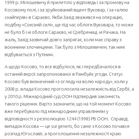
1999 р. Мілошевичу й прилетіло у відповідь і за промову на
Косовому полі, і за зруйнований вщент Вуковар, і за «алею
снайперів» в Сараєво. Якби Захід зважився на операцію,
подібну «Союзній силі», ще під час облоги Вуковара, то може
не було б і ні облоги Сараєво, ні Сребрениці, ні Рачака. На
жаль, Захід зазвичай довго запрягає, коли має справу з
воєнними злочинцями. Так було з Мілошевичем, так нині
відбувається з Путіним.
А щодо Косово, то все відбулося, як і передбачалося в
останній версії запропонованої в Рамбуйє угоди. Статус
Косово був визначений «з огляду на волю народу», коли у
2008 р. влада Косово проголосила незалежність від Сербії, а
у 2010 р. Міжнародний суд ООН підтвердив законність
такого рішення. Варто зазначити, що на той момент Косово
вже перебувало під міжнародним управлінням у
відповідності з резполюцією 1244 (1998) РБ ООН. Справді,
випадок Косова — це sui generis, бо саме з Косово почався
розпад Югославії, а проголошення незалежності краю