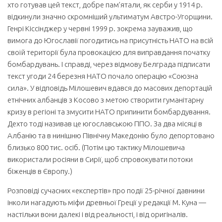
хто готував цей текст, добре пам’ятали, як серби у 1914 р.
відкинули значно скромніший ультиматум Австро-Угорщини.
Генрі Кіссінджер у червні 1999 р. зокрема зауважив, що
вимога до Югославії погодитись на присутність НАТО на всій
своїй території була провокацією для виправдання початку
бомбардувань. І справді, через відмову Белграда підписати
текст угоди 24 березня НАТО почало операцію «Союзна
сила». У відповідь Мілошевич вдався до масових депортацій
етнічних албанців з Косово з метою створити гуманітарну
кризу в регіоні та змусити НАТО припинити бомбардування.
Дехто тоді називав це югославською ППО. За два місяці в
Албанію та в нинішню Північну Македонію було депортовано
близько 800 тис. осіб. (Потім цю тактику Мілошевича
використали росіяни в Сирії, щоб спровокувати потоки
біженців в Європу.)
Розповіді сучасних «експертів» про події 25-річної давнини
інколи нагадують міфи древньої Греції у редакції М. Куна —
настільки вони далекі і від реальності, і від оригіналів.