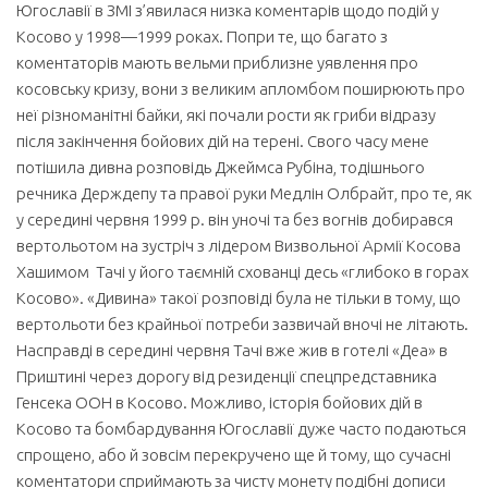
Югославії в ЗМІ з’явилася низка коментарів щодо подій у
Косово у 1998—1999 роках. Попри те, що багато з
коментаторів мають вельми приблизне уявлення про
косовську кризу, вони з великим апломбом поширюють про
неї різноманітні байки, які почали рости як гриби відразу
після закінчення бойових дій на терені. Свого часу мене
потішила дивна розповідь Джеймса Рубіна, тодішнього
речника Держдепу та правої руки Медлін Олбрайт, про те, як
у середині червня 1999 р. він уночі та без вогнів добирався
вертольотом на зустріч з лідером Визвольної Армії Косова
Хашимом Тачі у його таємній схованці десь «глибоко в горах
Косово». «Дивина» такої розповіді була не тільки в тому, що
вертольоти без крайньої потреби зазвичай вночі не літають.
Насправді в середині червня Тачі вже жив в готелі «Деа» в
Приштині через дорогу від резиденції спецпредставника
Генсека ООН в Косово. Можливо, історія бойових дій в
Косово та бомбардування Югославії дуже часто подаються
спрощено, або й зовсім перекручено ще й тому, що сучасні
коментатори сприймають за чисту монету подібні дописи