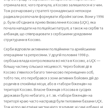
отримала все, чого прагнула, а Косово залишилося ні з чим.
Тож розчаровані у стратегії громадянської непокори
радикали розпочали формувати збройні загони. Вони у 1996
р. були об’єднані в Армію Визволення Косова (UÇK), яка
почала нападати на поліцейські патрулі, а також на сербів та
албанців, що співпрацювати з сербськими урядовими
структурами в Косово.
Серби відповіли активними поліційними та армійськими
операціями та репресіями. У другій половині 1998 р.
сербська влада контролювала всі міста в Косово, а UÇK —
більшу частину сільської місцевості. Через бойові дії в
Косово з’явилося багато тимчасово переміщених осіб,
тобто тих, хто перебрався з зони активних бойових дій до
родичів в спокійніші місця, або в «табори біженців» на
території Косово. Власне біженців з Косова в сусідніх
державах було небагато, а т. зв. «табори біженців» на
території краю часто насправді були тиловими базами UÇK.
Тож ні про які етнічні чистки ніхто згадував: ні самі албанці, ні