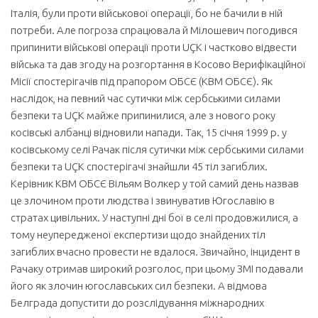
Італія, були проти військової операції, бо не бачили в ній
потреби. Але погроза спрацювала й Мілошевич погодився
припинити військові операції проти UÇK і частково відвести
війська та дав згоду на розгортання в Косово Верифікаційної
Місії спостерігачів під прапором ОБСЄ (КВМ ОБСЄ). Як
наслідок, на певний час сутички між сербськими силами
безпеки та UÇK майже припинилися, але з нового року
косівські албанці відновили напади. Так, 15 січня 1999 р. у
косівському селі Рачак після сутички між сербськими силами
безпеки та UÇK спостерігачі знайшли 45 тіл загиблих.
Керівник КВМ ОБСЄ Вільям Волкер у той самий день назвав
це злочином проти людства і звинуватив Югославію в
стратах цивільних. У наступні дні бої в селі продовжилися, а
тому неупередженої експертизи щодо знайдених тіл
загиблих вчасно провести не вдалося. Звичайно, інцидент в
Рачаку отримав широкий розголос, при цьому ЗМІ подавали
його як злочин югославських сил безпеки. А відмова
Белграда допустити до розслідування міжнародних