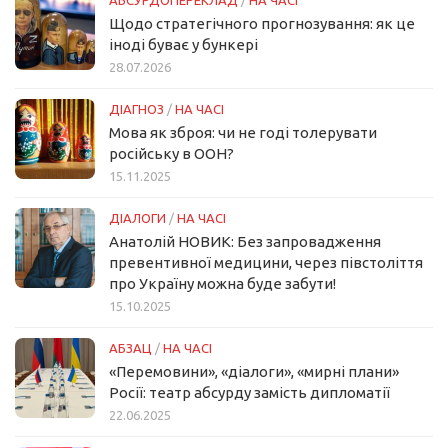
АБСУРДОПЕРЕКЛАД
/
НА ЧАСІ
Щодо стратегічного прогнозування: як це
іноді буває у бункері
28.07.2026
ДІАГНОЗ
/
НА ЧАСІ
Мова як зброя: чи не годі толерувати
російську в ООН?
15.11.2025
ДІАЛОГИ
/
НА ЧАСІ
Анатолій НОВИК: Без запровадження
превентивної медицини, через півстоліття
про Україну можна буде забути!
15.10.2025
АБЗАЦ
/
НА ЧАСІ
«Перемовини», «діалоги», «мирні плани»
Росії: театр абсурду замість дипломатії
22.06.2025