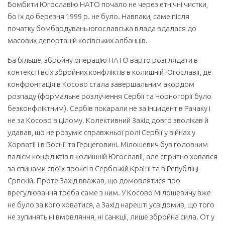
Бомбити Югославію НАТО почало не через етнічні чистки,
бо їх до березня 1999 р. не було. Навпаки, саме після
початку бомбардувань югославська влада вдалася до
масових депортацій косівських албанців.
Ба більше, збройну операцію НАТО варто розглядати в
контексті всіх збройних конфліктів в колишній Югославії, де
конфронтація в Косово стала завершальним акордом
розпаду (формальне розлучення Сербії та Чорногорії було
безконфліктним). Сербів покарали не за інцидент в Рачаку і
не за Косово в цілому. Колективний Захід довго зволікав й
удавав, що не розуміє справжньої ролі Сербії у війнах у
Хорватії і в Боснії та Герцеговині. Мілошевич був головним
палієм конфліктів в колишній Югославії, але спритно ховався
за спинами своїх проксі в Сербській Країні та в Републіці
Српскій. Проте Захід вважав, що домовлятися про
врегулювання треба саме з ним. У Косово Мілошевичу вже
не було за кого ховатися, а Захід нарешті усвідомив, що того
не зупинять ні вмовляння, ні санкції, лише збройна сила. От у