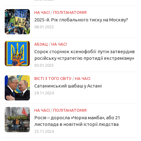
НА ЧАСІ
/
ПОЛІТАНАТОМІЯ
2025-й. Рік глобального тиску на Москву?
08.01.2025
АБЗАЦ
/
НА ЧАСІ
Сорок сторінок ксенофобії: путін затвердив
російську «стратегію протидії екстремізму»
03.01.2025
ВІСТІ З ТОГО СВІТУ
/
НА ЧАСІ
Сатанинський шабаш у Астані
29.11.2024
НА ЧАСІ
/
ПОЛІТАНАТОМІЯ
Росія – доросла «Чорна мамба», або 21
листопада в новітній історії людства
23.11.2024