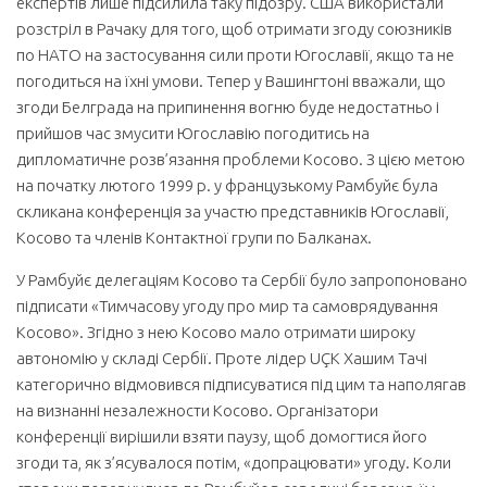
експертів лише підсилила таку підозру. США використали
розстріл в Рачаку для того, щоб отримати згоду союзників
по НАТО на застосування сили проти Югославії, якщо та не
погодиться на їхні умови. Тепер у Вашингтоні вважали, що
згоди Белграда на припинення вогню буде недостатньо і
прийшов час змусити Югославію погодитись на
дипломатичне розв’язання проблеми Косово. З цією метою
на початку лютого 1999 р. у французькому Рамбуйє була
скликана конференція за участю представників Югославії,
Косово та членів Контактної групи по Балканах.
У Рамбуйє делегаціям Косово та Сербії було запропоновано
підписати «Тимчасову угоду про мир та самоврядування
Косово». Згідно з нею Косово мало отримати широку
автономію у складі Сербії. Проте лідер UÇK Хашим Тачі
категорично відмовився підписуватися під цим та наполягав
на визнанні незалежности Косово. Організатори
конференції вирішили взяти паузу, щоб домогтися його
згоди та, як з’ясувалося потім, «допрацювати» угоду. Коли