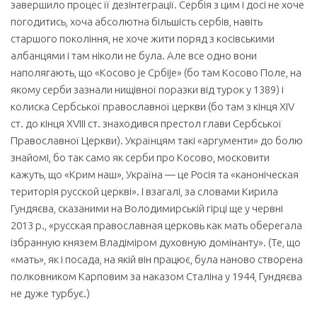
завершило процес її дезінтеграції. Сербія з цим і досі не хоче
погодитись, хоча абсолютна більшість сербів, навіть
старшого покоління, не хоче жити поряд з косівськими
албанцями і там ніколи не була. Але все одно вони
наполягають, що «Косово jе Србіjе» (бо там Косово Поле, на
якому серби зазнали нищівної поразки від турок у 1389) і
колиска Сербської православної церкви (бо там з кінця XIV
ст. до кінця XVIII ст. знаходився престол глави Сербської
Православної Церкви). Українцям такі «аргументи» до болю
знайомі, бо так само як серби про Косово, московити
кажуть, що «Крим наш», Україна — це Росія та «каноніческая
територія русской церкві». І взагалі, за словами Кирила
Гундяєва, сказаними на Володимирській гірці ще у червні
2013 р., «русская православная церковь как мать оберегала
ізбранную князем Владіміром духовную домінанту». (Те, що
«мать», як і посада, на якій він працює, була наново створена
полковником Карповим за наказом Сталіна у 1944, Гундяєва
не дуже турбує.)