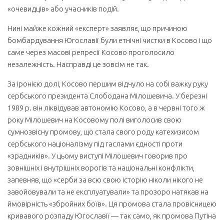
«очевидців» або учасників подій.
Нині майже кожний «експерт» заявляє, що причиною
бомбардування Югославії були етнічні чистки в Косово і що
саме через масові репресії Косово проголосило
незалежність. Насправді це зовсім не так.
За іронією долі, Косово першим відчуло на собі важку руку
сербського президента Слободана Мілошевича. У березні
1989 р. він ліквідував автономію Косово, а в червні того ж
року Мілошевич на Косовому полі виголосив свою
сумнозвісну промову, що стала свого роду катехизисом
сербського націоналізму під гаслами єдності проти
«зрадників». У цьому виступі Мілошевич говорив про
зовнішніх і внутрішніх ворогів та національні конфлікти,
запевняв, що «серби за всю свою історію ніколи нікого не
завойовували та не експлуатували» та прозоро натякав на
ймовірність «збройних боїв». Ця промова стала провісницею
кривавого розпаду Югославії — так само, як промова Путіна