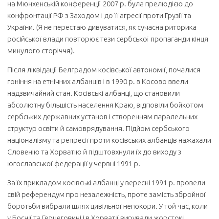
на Мюнхенській конференції 2007 р. була прелюдією до
конфронтації РФ з Заходом і до її агресії проти Грузії та
України. (Я не перестаю дивуватися, як сучасна риторика
російської влади повторює тези сербської пропаганди кінця
минулого сторіччя).
Після ліквідації Белградом косівської автономії, почалися
гоніння на етнічних албанців і в 1990 р. в Косово ввели
надзвичайний стан. Косівські албанці, що становили
абсолютну більшість населення Краю, відповіли бойкотом
сербських державних установ і створенням паралельних
структур освіти й самоврядування. Підйом сербського
націоналізму та репресії проти косівських албанців нажахали
Словенію та Хорватію й підштовхнули їх до виходу з
югославської федерації у червні 1991 р.
За їх прикладом косівські албанці у вересні 1991 р. провели
свій референдум про незалежність, проте замість збройної
боротьби вибрали шлях цивільної непокори. У той час, коли
у Боснії та Герцеговині і в Хорватії вирували жорстокі