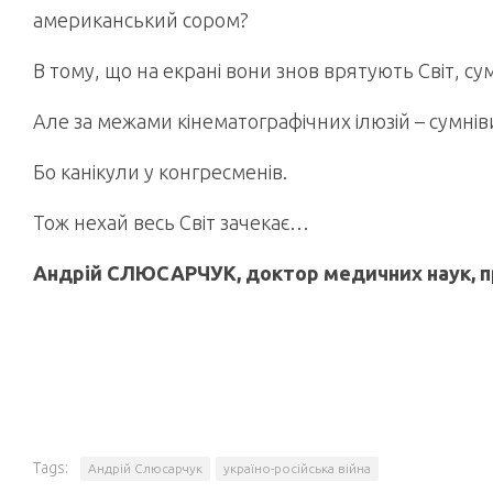
американський сором?
В тому, що на екрані вони знов врятують Світ, су
Але за межами кінематографічних ілюзій – сумнів
Бо канікули у конгресменів.
Тож нехай весь Світ зачекає…
Андрій СЛЮСАРЧУК, доктор медичних наук, п
Tags:
Андрій Слюсарчук
україно-російська війна