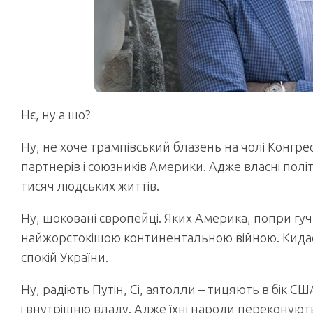
Нє, ну а шо?
Ну, не хоче трампівський блазень на чолі Конгр
партнерів і союзників Америки. Адже власні політ
тисяч людських життів.
Ну, шоковані європейці. Яких Америка, попри гуч
найжорстокішою континентальною війною. Кидає 
спокій України.
Ну, радіють Путін, Сі, аятолли – тицяють в бік 
і внутрішню владу. Адже їхні народи переконуютьс