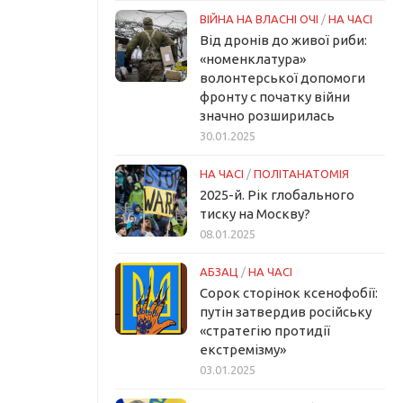
ВІЙНА НА ВЛАСНІ ОЧІ
/
НА ЧАСІ
Від дронів до живої риби:
«номенклатура»
волонтерської допомоги
фронту с початку війни
значно розширилась
30.01.2025
НА ЧАСІ
/
ПОЛІТАНАТОМІЯ
2025-й. Рік глобального
тиску на Москву?
08.01.2025
АБЗАЦ
/
НА ЧАСІ
Сорок сторінок ксенофобії:
путін затвердив російську
«стратегію протидії
екстремізму»
03.01.2025