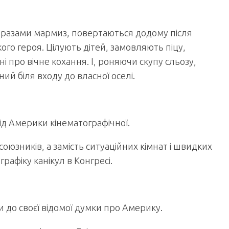
иразами мармиз, повертаються додому після
го героя. Цілують дітей, замовляють піцу,
і про вічне кохання. І, роняючи скупу сльозу,
й біля входу до власної оселі.
ід Америки кінематографічної.
союзників, а замість ситуаційних кімнат і швидких
рафіку канікул в Конгресі.
 до своєї відомої думки про Америку.