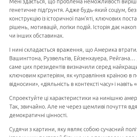
Мені здається, що проблема неможливості виріш
генетичне підґрунтя. Адже будь-який соціум, бе
конструкцію із історичної пам’яті, ключових поста
рішень, мотивацій, логіки подій. Історія дає накоп
чи інших обставинах.
І нині складається враження, що Америка втратил
Вашингтона, Рузвельтів, Ейзенхауера, Рейгана… 
саме цих президентів визначили серед найкращих
ключовим критеріям, як «управління країною в п
відносини», «діяльність в контексті часу» і навіть
Спроектуйте ці характеристики на нинішню амер
Так, звичайно. Але не через щемливі почуття вдяч
демократичні цінності.
Судячи з картини, яку являє собою сучасний політ