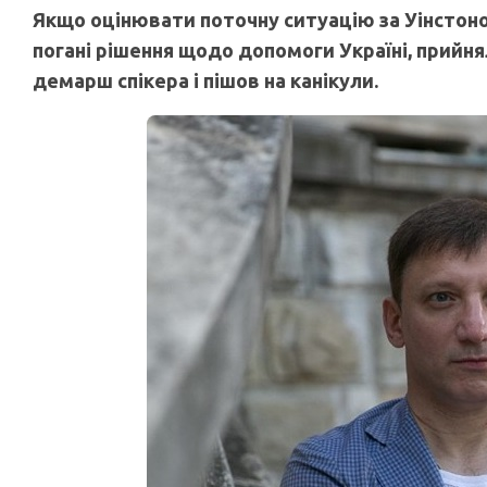
Якщо оцінювати поточну ситуацію за Уінстон
погані рішення щодо допомоги Україні, прийн
демарш спікера і пішов на канікули.