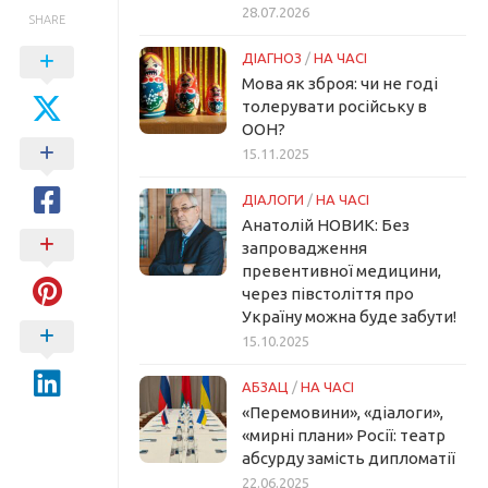
28.07.2026
SHARE
ДІАГНОЗ
/
НА ЧАСІ
Мова як зброя: чи не годі
толерувати російську в
ООН?
15.11.2025
ДІАЛОГИ
/
НА ЧАСІ
Анатолій НОВИК: Без
запровадження
превентивної медицини,
через півстоліття про
Україну можна буде забути!
15.10.2025
АБЗАЦ
/
НА ЧАСІ
«Перемовини», «діалоги»,
«мирні плани» Росії: театр
абсурду замість дипломатії
22.06.2025