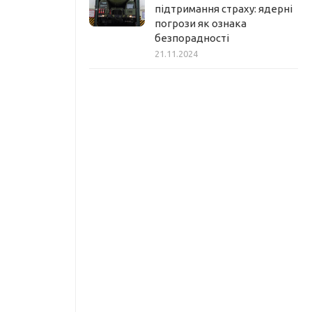
підтримання страху: ядерні
погрози як ознака
безпорадності
21.11.2024