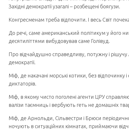
Західні демократії узагалі – розбещені боягузи.
Конгресменам треба відпочити. І весь Світ почекає
До речі, саме американський політикум у його н
десятиліттями вибудовував саме Голівуд.
Про відчайдушно справедливу, потужну і рішучу 
демократії.
Міф, де накачані морські котики, без відпочинку і
диктаторів.
Міф, в якому чисто поголені агенти ЦРУ справля
валізи таємниць і вербують геть не домашніх тва
Міф, де Арнольди, Сільвестри і Брюси періодично
ночують в ситуаційних кімнатах, приймаючи від