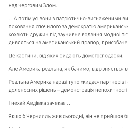
над черговим Злом.
…А потім усі вони з патріотично-виснаженими в
поховання спочилого за демократію американсько
кохають дружин під заунивне волання модної пісн
дивляться на американський прапор, присобачени
Це картини, від яких ридають домогосподарки.
Але Америка реальна, як бачимо, відрізняється в
Реальна Америка наразі тупо «кидає» партнерів і 
доленосних рішень – демонстрація непохитності г
І нехай Авдіївка зачекає…
Якщо б Черчилль жив сьогодні, він не прийшов би