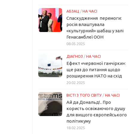
АБЗАЦ
/
НА ЧАСІ
Спаскудження перемоги:
росія влаштувала
«культурний» шабаш у залі
Генасамблеї ООН
08.05.2025
ДІАГНОЗ
/
НА ЧАСІ
Ефект «червоної ганчірки»:
ще раз до питання щодо
розширення НАТО на схід
20.02.2025
ВІСТІ З ТОГО СВІТУ
/
НА ЧАСІ
Ай да Дональд!.. Про
користь освіжаючого душу
для вищого європейського
політикуму
18.02.2025