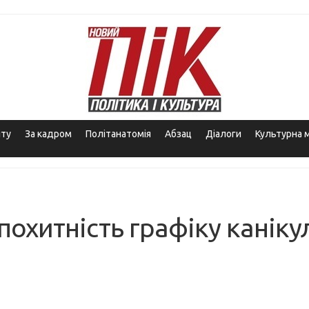
іту
За кадром
Політанатомія
Абзац
Діалоги
Культурна 
хитність графіку канікул.