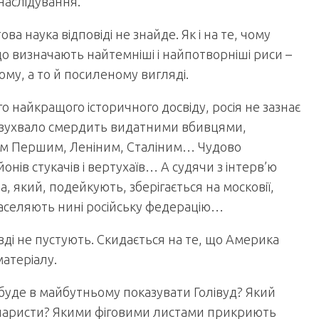
наслідування.
ва наука відповіді не знайде. Як і на те, чому
 що визначають найтемніші і найпотворніші риси –
ому, а то й посиленому вигляді.
о найкращого історичного досвіду, росія не зазнає
нд зухвало смердить видатними вбивцями,
ром Першим, Леніним, Сталіним… Чудово
онів стукачів і вертухаїв… А судячи з інтерв’ю
, який, подейкують, зберігається на московії,
 населяють нині російську федерацію…
авді не пустують. Скидається на те, що Америка
матеріалу.
 буде в майбутньому показувати Голівуд? Який
ценаристи? Якими фіговими листами прикриють