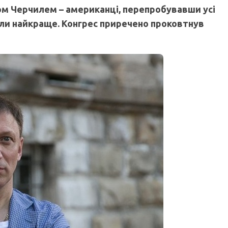
ом Черчилем – американці, перепробувавши усі
яли найкраще. Конгрес приречено проковтнув