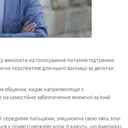
есу виносити на голосування питання підтримки
ичні перспективі для нього вагоміші за десятки
ні обіцянки, кидає напризволяще з
на самостійне забезпечення воюючої за їхній
США середніми пальцями, зміцнюючи свою «вісь зла»
я у правоті «вождів» коли ті кажуть, шо Америка і