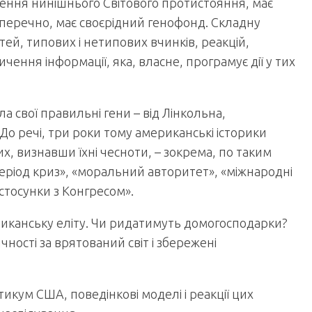
ення нинішнього Світового протистояння, має
зперечно, має своєрідний генофонд. Складну
тей, типових і нетипових вчинків, реакцій,
ичення інформації, яка, власне, програмує дії у тих
а свої правильні гени – від Лінкольна,
До речі, три роки тому американські історики
, визнавши їхні чесноти, – зокрема, по таким
еріод криз», «моральний авторитет», «міжнародні
 «стосунки з Конгресом».
иканську еліту. Чи ридатимуть домогосподарки?
ності за врятований світ і збережені
икум США, поведінкові моделі і реакції цих