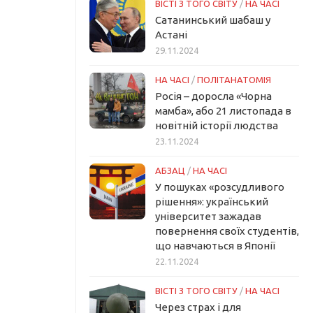
ВІСТІ З ТОГО СВІТУ
/
НА ЧАСІ
Сатанинський шабаш у
Астані
29.11.2024
НА ЧАСІ
/
ПОЛІТАНАТОМІЯ
Росія – доросла «Чорна
мамба», або 21 листопада в
новітній історії людства
23.11.2024
АБЗАЦ
/
НА ЧАСІ
У пошуках «розсудливого
рішення»: український
університет зажадав
повернення своїх студентів,
що навчаються в Японії
22.11.2024
ВІСТІ З ТОГО СВІТУ
/
НА ЧАСІ
Через страх і для