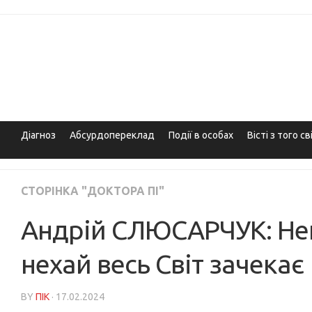
Skip
to
content
Діагноз
Абсурдопереклад
Події в особах
Вісті з того св
СТОРІНКА "ДОКТОРА ПІ"
Андрій СЛЮСАРЧУК: Непо
нехай весь Світ зачекає
BY
ПІК
· 17.02.2024