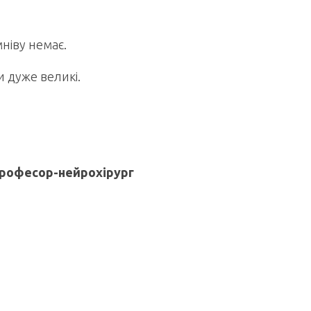
мніву немає.
и дуже великі.
рофесор-нейрохірург