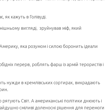
, як кажуть в Голівуді.
инішньому вигляді, зруйнував міф, який
Америку, яка розумом і силою боронить ідеали
 обідніх перерв, роблять фарш із армій терористів і
ють нужди в кремлівських сортирах, викрадають
рин.
 рятують Світ. А американські політики днюють і
чайдушно сміливі доленосні рішення для перемоги