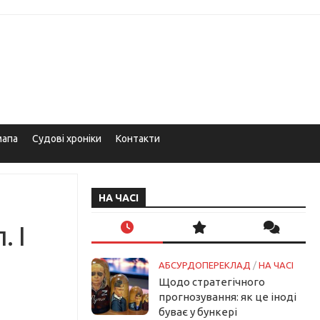
мапа
Судові хроніки
Контакти
НА ЧАСІ
 І
АБСУРДОПЕРЕКЛАД
/
НА ЧАСІ
Щодо стратегічного
прогнозування: як це іноді
буває у бункері