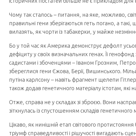
історичних постатей більше не є прикладом для 
Чому так сталось – питання, на яке, можливо, світо
правильні гени зберігаються геть погано, а такі,
вилазять, як чорти із табакерки, у майже незмінн
Бо у той час як Америка демонструє дефолт усьог
дефіциту у своїх визначальних генах. Її генофо
садистами і збоченцями – Іваном Грозним, Пет
збереглися гени Єжова, Берії, Вишинського. Мільй
путіна карлсону – навіть фрагмент щелепи Гітлера
також додав генетичного матеріалу істотам, які
Отже, справа не у складах зі зброєю. Вони наспр
зіткнулась із спустошенням складів генетичного 
Цікаво, як нинішній етап світового протистояння
тріумф справедливості і рішучості вигадають с