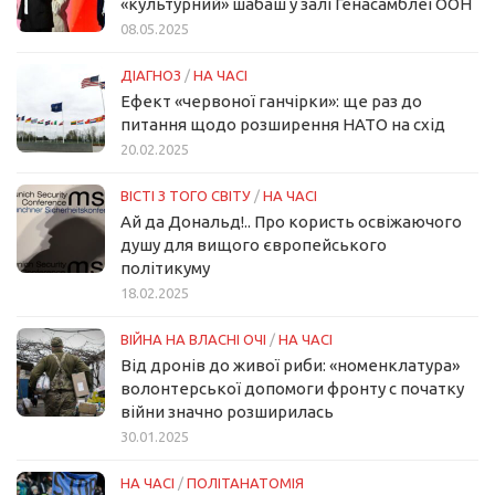
«культурний» шабаш у залі Генасамблеї ООН
08.05.2025
ДІАГНОЗ
/
НА ЧАСІ
Ефект «червоної ганчірки»: ще раз до
питання щодо розширення НАТО на схід
20.02.2025
ВІСТІ З ТОГО СВІТУ
/
НА ЧАСІ
Ай да Дональд!.. Про користь освіжаючого
душу для вищого європейського
політикуму
18.02.2025
ВІЙНА НА ВЛАСНІ ОЧІ
/
НА ЧАСІ
Від дронів до живої риби: «номенклатура»
волонтерської допомоги фронту с початку
війни значно розширилась
30.01.2025
НА ЧАСІ
/
ПОЛІТАНАТОМІЯ