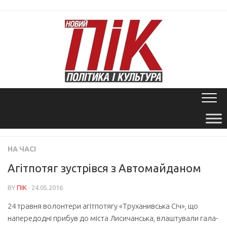
Skip
to
content
НА ЧАСІ
Агітпотяг зустрівся з Автомайданом
BY
ПІК
· 24.05.2016
24 травня волонтери агітпотягу «Труханивська Січ», що
напередодні прибув до міста Лисичанська, влаштували гала-