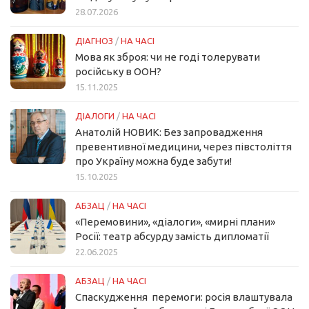
28.07.2026
ДІАГНОЗ
/
НА ЧАСІ
Мова як зброя: чи не годі толерувати
російську в ООН?
15.11.2025
ДІАЛОГИ
/
НА ЧАСІ
Анатолій НОВИК: Без запровадження
превентивної медицини, через півстоліття
про Україну можна буде забути!
15.10.2025
АБЗАЦ
/
НА ЧАСІ
«Перемовини», «діалоги», «мирні плани»
Росії: театр абсурду замість дипломатії
22.06.2025
АБЗАЦ
/
НА ЧАСІ
Спаскудження перемоги: росія влаштувала