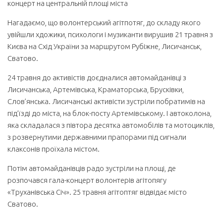
концерт на центральній площі міста
Нагадаємо, що волонтерський агітпотяг, до складу якого
увійшли хдожики, психологи і музиканти вирушив 21 травня з
Києва на Схід України за маршрутом Рубіжне, Лисичанськ,
Сватово.
24 травня до активістів доєдналися автомайданівці з
Лисичанська, Артемівська, Краматорська, Брусківки,
Слов’янська. Лисичанські активісти зустріли побратимів на
під’їзді до міста, на блок-посту Артемівському. І автоколона,
яка складалася з півтора десятка автомобілів та мотоциклів,
з розвернутими державними прапорами під сигнали
клаксонів проїхала містом.
Потім автомайданівців радо зустріли на площі, де
розпочався гала-концерт волонтерів агітопягу
«Труханівська Січ». 25 травня агітоптяг відвідає місто
Сватово.