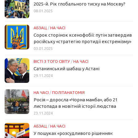
2025-й. Рік глобального тиску на Москву?
08.01.2025
АБЗАЦ
/
НА ЧАСІ
Сорок сторінок ксенофобії: путін затвердив
російську «стратегію протидії екстремізму»
03.01.2025
ВІСТІ З ТОГО СВІТУ
/
НА ЧАСІ
Сатанинський шабаш у Астані
29.11.2024
НА ЧАСІ
/
ПОЛІТАНАТОМІЯ
Росія – доросла «Чорна мамба», або 21
листопада в новітній історії людства
23.11.2024
АБЗАЦ
/
НА ЧАСІ
У пошуках «розсудливого рішення»: