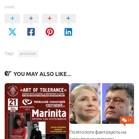
SHARE
Tags:
агітпотяг
YOU MAY ALSO LIKE...
21
Політологи фантазують на
тему причин відмови