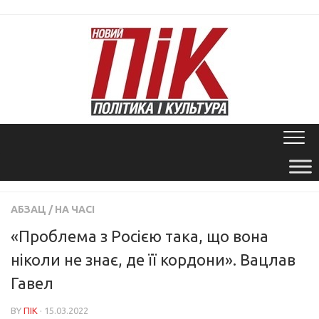
Skip
to
content
АБЗАЦ
/
НА ЧАСІ
«Проблема з Росією така, що вона
ніколи не знає, де її кордони». Вацлав
Гавел
BY
ПІК
· 15.03.2022