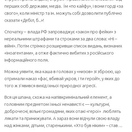
перших осіб держави, медіа. Їм «по кайфу», і вони горді «за
свого», коли міністр та ін. можуть собі дозволити публічно
сказати «Дебіл, б..»!
Спочатку – влада РФ запроваджує «закон про фейки» з
нереальними штрафами та строками за два слова: «Ні –
війні». Потім стрімко розширивши список видань, визнаних
«іноагентами», а отже фактично вибитих з російського
інформаційного поля.
Можна уявити, яка каша в головах у «низов» зі зброєю, що
отримали наказ «фас, вбивай укров, і ти герой!», у яких до
того ж з’явився вихід їхньої природної агресії.
Вся ця шпана, схожа на напівкримінальний елемент, а
головним предметом їхньої ненависті є — культурні,
доброчесні, вільні громадяни, яких отакі «герої» люблять
лякати та принижувати. А зараз вони відчули свою владу
над жінками, дітьми, старенькими. «Хто був ніким» – став…