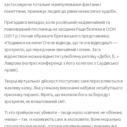
застосовуючи тотальне маніпулювання фактами і
поняттями, принижує людей до рівня немислячої худоби.
Пригадався випадок, коли російський надзвичайний та
повноважний посланець на засіданні Ради безпеки в ООН
(2017 р.) почав ображати британського представника:
«Подивися на мене! Очі не відводь, що ти очі відводиш?» —
зрозуміло, що перед нами звичайний гопник. За їх
відомством можна віднести і улюблену репліку «Дебіл, б..»
Лаврова (на прес-конференції з його колегою з Саудівської
Аравії).
Творці віртуальної дійсності поступово самі переселяються в
жахливу казку. Яка у їхньому виконанні набуває незабутнього
присмаку параної. Вірять, що вхопили бога за бороду і
зрозуміли, як влаштований світ.
Ті хто прийшов нас убивати – люди мало освічені, не обізнані,
«низы» – так їх називають самі ж московити. Вони морально
отруєні пропагандою, отруєні «правильними словами» від