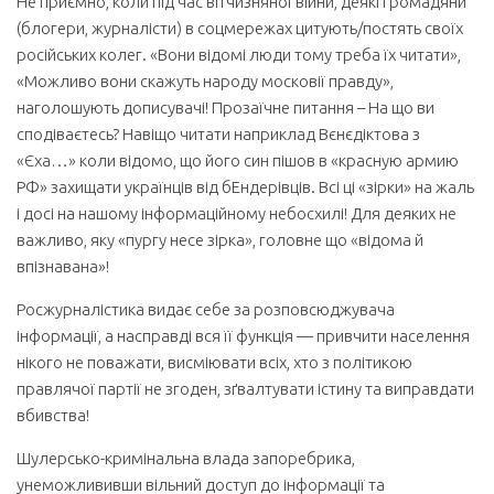
Не приємно, коли під час вітчизняної війни, деякі громадяни
(блогери, журналісти) в соцмережах цитують/постять своїх
російських колег. «Вони відомі люди тому треба їх читати»,
«Можливо вони скажуть народу московії правду»,
наголошують дописувачі! Прозаїчне питання – На що ви
сподіваєтесь? Навіщо читати наприклад Вєнєдіктова з
«Єха…» коли відомо, що його син пішов в «красную армию
РФ» захищати українців від бЕндерівців. Всі ці «зірки» на жаль
і досі на нашому інформаційному небосхилі! Для деяких не
важливо, яку «пургу несе зірка», головне що «відома й
впізнавана»!
Росжурналістика видає себе за розповсюджувача
інформації, а насправді вся її функція — привчити населення
нікого не поважати, висміювати всіх, хто з політикою
правлячої партії не згоден, зґвалтувати істину та виправдати
вбивства!
Шулерсько-кримінальна влада запоребрика,
унеможлививши вільний доступ до інформації та