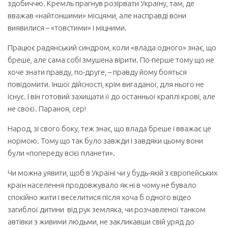
здобиччю. Кремль прагнув розірвати Україну, там, де
вважав «найтоншими» місцями, але насправді вони
виявилися – «товстими» і міцними.
Працює радянський синдром, коли «влада одного» знає, що
бреше, але сама собі змушена вірити. По-перше тому що не
хоче знати правду, по-друге, – правду йому бояться
повідомити. Іншої дійсності, крім вигаданої, для нього не
існує. І він готовий захищати її до останньої краплі крові, але
не своєї. Параноя, сер!
Народ, зі свого боку, теж знає, що влада бреше і вважає це
нормою. Тому що так було завжди і завдяки цьому вони
були «попереду всієї планети».
Чи можна уявити, щоб в Україні чи у будь-якій з європейських
країн населення продовжувало як ні в чому не бувало
спокійно жити і веселитися після хоча б одного відео
загиблої дитини від рук земляка, чи розчавленої танком
автівки з живими людьми, не закликавши свій уряд до