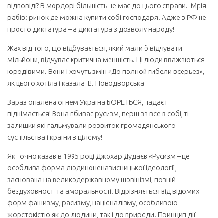
відповіді? В мордорі більшість не має до цього справи. Мрія
рабів: ринок де можна купити собі господаря. Адже в РФ не
просто диктатура – а диктатура з дозволу народу!
Жах від того, що відбувається, який мали б відчувати
мільйони, відчуває критична меншість. Ці люди вважаються –
юродівими. Вони і хочуть змін «До полной гибели всерьез»,
як цього хотіла і казала В. Новодворська.
Зараз опалена огнем Україна БОРЕТЬСЯ, падає і
піднімається! Вона вбиває русизм, перш за все в собі, ті
залишки які гальмували розвиток громадянського
суспільства і країни в цілому!
Як точно казав в 1995 році Джохар Дудаєв «Русизм – це
особлива форма людиноненависницької ідеології,
заснована на великодержавному шовінізмі, повній
бездуховності та аморальності. Відрізняється від відомих
форм фашизму, расизму, націоналізму, особливою
жорстокістю як до людини, так і до природи. Принцип дії –