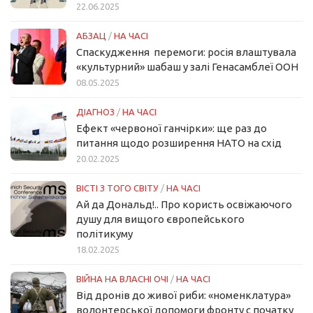
22.06.2025
АБЗАЦ
/
НА ЧАСІ
Спаскудження перемоги: росія влаштувала
«культурний» шабаш у залі Генасамблеї ООН
08.05.2025
ДІАГНОЗ
/
НА ЧАСІ
Ефект «червоної ганчірки»: ще раз до
питання щодо розширення НАТО на схід
20.02.2025
ВІСТІ З ТОГО СВІТУ
/
НА ЧАСІ
Ай да Дональд!.. Про користь освіжаючого
душу для вищого європейського
політикуму
18.02.2025
ВІЙНА НА ВЛАСНІ ОЧІ
/
НА ЧАСІ
Від дронів до живої риби: «номенклатура»
волонтерської допомоги фронту с початку