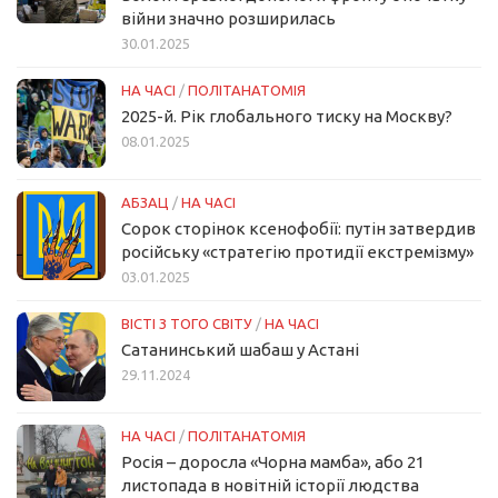
війни значно розширилась
30.01.2025
НА ЧАСІ
/
ПОЛІТАНАТОМІЯ
2025-й. Рік глобального тиску на Москву?
08.01.2025
АБЗАЦ
/
НА ЧАСІ
Сорок сторінок ксенофобії: путін затвердив
російську «стратегію протидії екстремізму»
03.01.2025
ВІСТІ З ТОГО СВІТУ
/
НА ЧАСІ
Сатанинський шабаш у Астані
29.11.2024
НА ЧАСІ
/
ПОЛІТАНАТОМІЯ
Росія – доросла «Чорна мамба», або 21
листопада в новітній історії людства