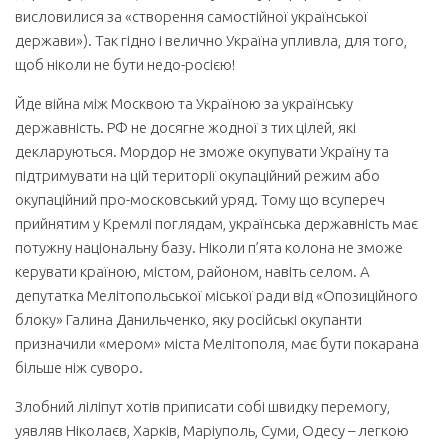
висловилися за «створення самостійної української
держави»). Так гідно і велично Україна упливла, для того,
щоб ніколи не бути недо-росією!
Йде війна між Москвою та Україною за українську
державність. РФ не досягне жодної з тих цілей, які
декларуються. Мордор не зможе окупувати Україну та
підтримувати на цій території окупаційний режим або
окупаційний про-московський уряд. Тому що всупереч
прийнятим у Кремлі поглядам, українська державність має
потужну національну базу. Ніколи п’ята колона не зможе
керувати країною, містом, районом, навіть селом. А
депутатка Мелітопольської міської ради від «Опозиційного
блоку» Галина Данильченко, яку російські окупанти
призначили «мером» міста Мелітополя, має бути покарана
більше ніж суворо.
Злобний ліліпут хотів приписати собі швидку перемогу,
уявляв Ніколаєв, Харків, Маріуполь, Суми, Одесу – легкою