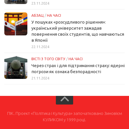
23.11.2024
АБЗАЦ
/
НА ЧАСІ
У пошуках «розсудливого рішення»:
український університет зажадав
повернення своїх студентів, що навчаються
в Японії
22.11.2024
ВІСТІ З ТОГО СВІТУ
/
НА ЧАСІ
Через страх і для підтримання страху: ядерні
погрози як ознака безпорадності
21.11.2024
ПІК. Проект «Політика і Культура» започатковано Зиновієм
КУЛИКОМ у 1999 році.