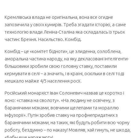
Кремлівська влада не оригінальна, вона все огидне
запозичила у своїх кумирів. Треба згадати історію, а саме
технологію влади Леніна-Сталіна яка складалась із трьох
частин: Брехня. Насильство. Комбід.
Комбід – це «комітет бідноти», це злиденна, озлоблена,
аморальна частина народу, на яку декласовані інтелігенти-
більшовики зробили свою головну ставку, поставили
кермувати в селі – а значить, і в країні, оскільки в селі тоді
мешкало майже 4/5 населення росії.
Російський монархіст Іван Солоневич назвав це коротко і
ясно: «ставка на сволоту». «На людину не освічену, з
баранячими мізками, вовчими щелепами та мораллю
інфузорії». Путін зробив ставку на профнепридатних з
баранячими мізками, на таких, які будуть робити всю чорну
роботу, бездумно – по наказу! Мовляв, хай гинуть, не шкода,
«Бабы еще наражают»!