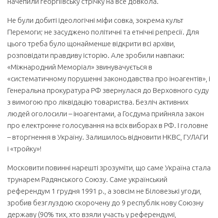
начепили георгіївську стрічку на все довкола.
Не були добиті ідеологічні міфи совка, зокрема культ
Перемоги; не засуджено політичні та етнічні репресії. Для
цього треба було щонайменше відкрити всі архіви,
розповідати правдиву історію. Але зробили навпаки:
«Міжнародний Меморіал» звинувачується в
«систематичному порушенні законодавства про іноагентів», і
Генеральна прокуратура РФ звернулася до Верховного суду
з вимогою про ліквідацію товариства. Безліч активних
людей оголосили – іноагентами, а Госдума прийняла закон
про електронне голосування на всіх виборах в РФ. І головне
– вторгнення в Україну. Залишилось відновити НКВС, ГУЛАГИ
і «тройку»!
Московити повинні нарешті зрозуміти, що саме Україна стала
трунарем Радянського Союзу. Саме український
референдум 1 грудня 1991 р., а зовсім не Біловезькі угоди,
зробив безглуздою скорочену до 9 республік нову Союзну
державу (90% тих, хто взяли участь у референдумі,