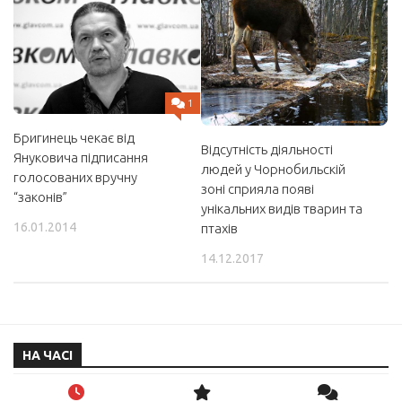
1
Бригинець чекає від
Відсутність діяльності
Януковича підписання
людей у Чорнобильскій
голосованих вручну
зоні сприяла появі
“законів”
унікальних видів тварин та
16.01.2014
птахів
14.12.2017
НА ЧАСІ