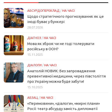
АБСУРДОПЕРЕКЛАД
/
НА ЧАСІ
Щодо стратегічного прогнозування: як це
іноді буває у бункері
28.07.2026
ДІАГНОЗ
/
НА ЧАСІ
Мова як зброя: чи не годі толерувати
російську в ООН?
15.11.2025
ДІАЛОГИ
/
НА ЧАСІ
Анатолій НОВИК: Без запровадження
превентивної медицини, через півстоліття
про Україну можна буде забути!
15.10.2025
АБЗАЦ
/
НА ЧАСІ
«Перемовини», «діалоги», «мирні плани»
Росії: театр абсурду замість дипломатії