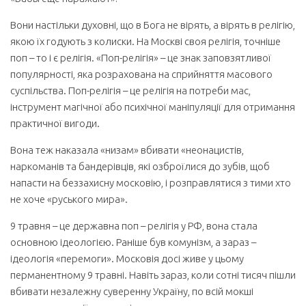
Вони настільки духовні, що в Бога не вірять, а вірять в релігію,
якою їх годують з колиски. На Москві своя релігія, точніше
поп – то і є релігія. «Поп-релігія» – це знак заповзятливої
популярності, яка розрахована на сприйняття масового
суспільства. Поп-релігія – це релігія на потреби мас,
інструмент магічної або психічної маніпуляції для отримання
практичної вигоди.
Вона теж наказала «низам» вбивати «неонацистів,
наркоманів та бандерівців, які озброїлися до зубів, щоб
напасти на беззахисну московію, і розправлятися з тими хто
не хоче «руського мира».
9 травня – це державна поп – релігія у РФ, вона стала
основною ідеологією. Раніше був комунізм, а зараз –
ідеологія «перемоги». Московія досі живе у цьому
перманентному 9 травні. Навіть зараз, коли сотні тисяч пішли
вбивати незалежну суверенну Україну, по всій мокші