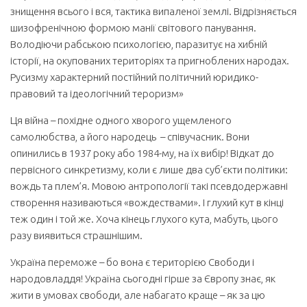
знищення всього і вся, тактика випаленої землі. Відрізняється
шизофренічною формою манії світового панування.
Володіючи рабською психологією, паразитує на хибній
історії, на окупованих територіях та пригноблених народах.
Русизму характерний постійний політичний юридико-
правовий та ідеологічний тероризм»
Ця війна – похідне одного хворого ущемленого
самолюбства, а його народець – співучасник. Вони
опинились в 1937 року або 1984-му, на їх вибір! Відкат до
первісного синкретизму, коли є лише два суб’єкти політики:
вождь та плем’я. Мовою антропології такі псевдодержавні
створення називаються «вождествами». І глухий кут в кінці
теж один і той же. Хоча кінець глухого кута, мабуть, цього
разу виявиться страшнішим.
Україна переможе – бо вона є територією Свободи і
народовладдя! Україна сьогодні гірше за Європу знає, як
жити в умовах свободи, але набагато краще – як за цю