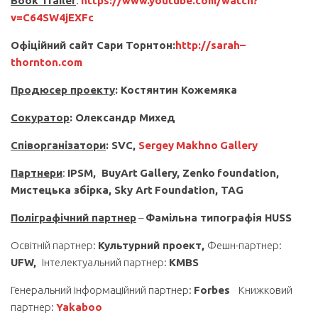
Book Trailer
:
https://www.youtube.com/watch?
v=C64SW4jEXFc
Оф
іційни
й сайт Сар
и
Торнтон:
http
://
sarah
–
thornton
.
com
Продюсер проекту
: Костянтин Кожемяка
Сокуратор
:
Олександр Михед
Співорганізатори
:
SVC
,
Sergey
Makhno
Gallery
Партнери
:
IPSM
,
BuyArt
Gallery
,
Zenko
f
о
und
а
tion
,
Мистецька збірка,
Sky Art
Foundation
,
TAG
Поліграфічний партнер
–
Фамільна типографія
HUSS
Освітній партнер:
Культурний проект,
Фешн-партнер:
UFW
,
Інтелектуальний партнер:
KMBS
Генеральний інформаційний партнер:
Forbes
Книжковий
партнер:
Yakaboo