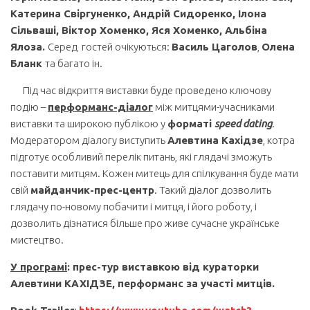
Катерина Свіргуненко, Андрій Сидоренко, Ілона
Сільваші,
Віктор Хоменко,
Яся Хоменко, Альбіна
Ялоза
.
Серед гостей очікуються:
Василь Цаголов
,
Олена
Бланк
та багато ін.
Під час відкриття виставки буде проведено ключову
подію –
перформанс-діалог
між митцями-учасниками
виставки та широкою публікою у
форматі
speed
dating
.
Модератором діалогу виступить
Алевтина Кахідзе
, котра
підготує особливий перелік питань, які глядачі зможуть
поставити митцям. Кожен митець для спілкування буде мати
свій
майданчик-прес-центр
. Такий діалог дозволить
глядачу по-новому побачити і митця, і його роботу, і
дозволить дізнатися більше про живе сучасне українське
мистецтво.
У програмі
:
прес-тур виставкою
від кураторки
Алевтини КАХІДЗЕ, перформанс за участі митців.