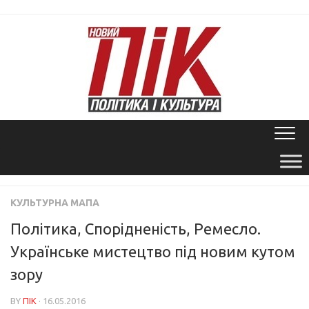
Skip
to
content
КУЛЬТУРНА МАПА
Політика, Спорідненість, Ремесло.
Українське мистецтво під новим кутом
зору
BY
ПІК
· 16.05.2016