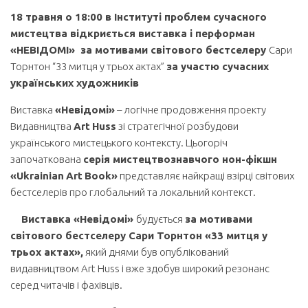
18 травня
о 18:00 в Інституті проблем сучасного
мистецтва відкриється
виставка і
перформан
«НЕВІДОМІ»
за мотивами світового бестселеру
Сари
Торнтон “33 митця у трьох актах”
за участю сучасних
українських художників
Виставка
«Невідомі»
– логічне продовження проекту
Видавництва
Art
Huss
зі стратегічної розбудови
українського мистецького контексту. Цьогоріч
започаткована
серія мистецтвознавчого нон-фікшн
«
Ukrainian
Art
Book
»
представляє найкращі взірці світових
бестселерів про глобальний та локальний контекст.
Виставка «Невідомі»
будується
за мотивами
світового бестселеру Сари Торнтон «33 митця у
трьох актах»,
який днями був опублікований
видавництвом Art Huss і вже здобув широкий резонанс
серед читачів і фахівців.