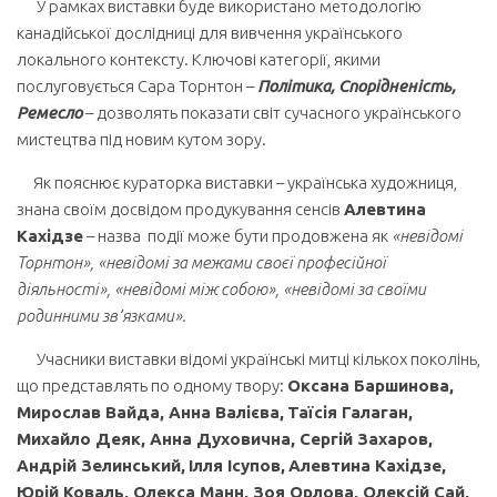
У рамках виставки буде використано методологію
канадійської дослідниці для вивчення українського
локального контексту. Ключові категорії, якими
послуговується Сара Торнтон –
Політика, Спорідненість,
Ремесло
– дозволять показати світ сучасного українського
мистецтва під новим кутом зору.
Як пояснює кураторка виставки – українська художниця,
знана своїм досвідом продукування сенсів
Алевтина
Кахідзе
– назва події може бути продовжена як
«невідомі
Торнтон», «невідомі за межами своєї професійної
діяльності», «невідомі між собою», «невідомі за своїми
родинними зв’язками».
Учасники виставки відомі українські митці кількох поколінь,
що представлять по одному твору:
Оксана Баршинова,
Мирослав Вайда
, Анна Валієва,
Таїсія Галаган,
Михайло Деяк, Анна Духовична, Сергій Захаров,
Андрій Зел
и
нський,
Ілля Ісупов,
Алевтина Кахідзе,
Юрій Коваль, Олекса Манн, Зоя Орлова, Олексій Сай,