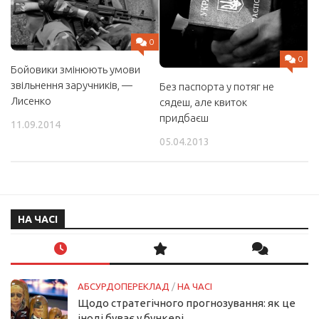
0
0
Бойовики змінюють умови
звільнення заручників, —
Без паспорта у потяг не
Лисенко
сядеш, але квиток
придбаєш
11.09.2014
05.04.2013
НА ЧАСІ
АБСУРДОПЕРЕКЛАД
/
НА ЧАСІ
Щодо стратегічного прогнозування: як це
іноді буває у бункері