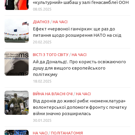
«культурний» шабаш у залі Генасамблеї ООН
08.05.2025
ДІАГНОЗ
/
НА ЧАСІ
Ефект «червоної ганчірки»: ще раз до
питання щодо розширення НАТО на схід
20.02.2025
ВІСТІ З ТОГО СВІТУ
/
НА ЧАСІ
Ай да Дональд!.. Про користь освіжаючого
душу для вищого європейського
політикуму
18.02.2025
ВІЙНА НА ВЛАСНІ ОЧІ
/
НА ЧАСІ
Від дронів до живої риби: «номенклатура»
волонтерської допомоги фронту с початку
війни значно розширилась
30.01.2025
НА ЧАСІ
/
ПОЛІТАНАТОМІЯ