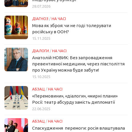
28.07.2026
ДІАГНОЗ
/
НА ЧАСІ
Мова як зброя: чи не годі толерувати
російську в ООН?
15.11.2025
ДІАЛОГИ
/
НА ЧАСІ
Анатолій НОВИК: Без запровадження
превентивної медицини, через півстоліття
про Україну можна буде забути!
15.10.2025
АБЗАЦ
/
НА ЧАСІ
«Перемовини», «діалоги», «мирні плани»
Росії: театр абсурду замість дипломатії
22.06.2025
АБЗАЦ
/
НА ЧАСІ
Спаскудження перемоги: росія влаштувала