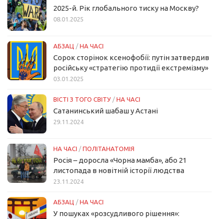
2025-й. Рік глобального тиску на Москву?
08.01.2025
АБЗАЦ
/
НА ЧАСІ
Сорок сторінок ксенофобії: путін затвердив
російську «стратегію протидії екстремізму»
03.01.2025
ВІСТІ З ТОГО СВІТУ
/
НА ЧАСІ
Сатанинський шабаш у Астані
29.11.2024
НА ЧАСІ
/
ПОЛІТАНАТОМІЯ
Росія – доросла «Чорна мамба», або 21
листопада в новітній історії людства
23.11.2024
АБЗАЦ
/
НА ЧАСІ
У пошуках «розсудливого рішення»: